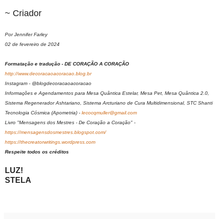
~ Criador
Por Jennifer Farley
02 de fevereiro de 2024
Formatação e tradução - DE CORAÇÃO A CORAÇÃO
http://www.decoracaoacoracao.blog.br
Instagram - @blogdecoracaoacoracao
Informações e Agendamentos para Mesa Quântica Estelar, Mesa Pet, Mesa Quântica 2.0,
Sistema Regenerador Ashtariano, Sistema Arcturiano de Cura Multidimensional, STC Shanti
Tecnologia Cósmica (Apometria) -
lecocqmuller@gmail.com
Livro "Mensagens dos Mestres - De Coração a Coração" -
https://mensagensdosmestres.blogspot.com/
https://thecreatorwritings.wordpress.com
Respeite todos os créditos
LUZ!
STELA