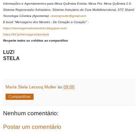
Informações e Agendamentos para Mesa Quântica Estelar, Mesa Pet, Mesa Quântica 2.0,
Sistema Regenerador Ashtariano, Sistema Arcturiano de Cura Multidimensional, STC Shanti
Tecnologia Cósmica (Apometria) -
lecocqmuller@gmail.com
E-book "Mensagens dos Mestres - De Coração a Coração" -
https://mensagensdosmestres.blogspot.com/
https://bit.ly/mensagesmaemaria
Respeite todos os créditos ao compartilhar
LUZ!
STELA
Maria Stela Lecocq Muller
às
09:00
Compartilhar
Nenhum comentário:
Postar um comentário