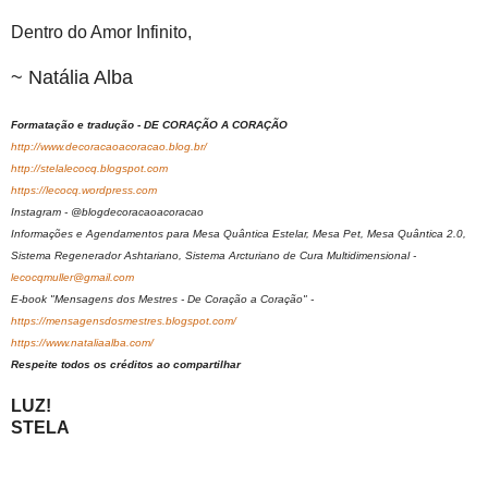
Dentro do Amor Infinito,
~ Natália Alba
Formatação e tradução - DE CORAÇÃO A CORAÇÃO
http://www.decoracaoacoracao.blog.br/
http://stelalecocq.blogspot.com
https://lecocq.wordpress.com
Instagram - @blogdecoracaoacoracao
Informações e Agendamentos para Mesa Quântica Estelar, Mesa Pet, Mesa Quântica 2.0,
Sistema Regenerador Ashtariano, Sistema Arcturiano de Cura Multidimensional -
lecocqmuller@gmail.com
E-book "Mensagens dos Mestres - De Coração a Coração" -
https://mensagensdosmestres.blogspot.com/
https://www.nataliaalba.com/
Respeite todos os créditos ao compartilhar
LUZ!
STELA