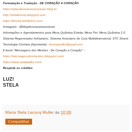
Formatação e Tradução - DE CORAÇÃO A CORAÇÃO
https://www.decoracaoacoracao.blog.br
http://stelalecocq.blogspot.com
https://lecocq.wordpress.com
Instagram - @blogdecoracaoacoracao
Informações e Agendamentos para Mesa Quântica Estelar, Mesa Pet, Mesa Quântica 2.0,
Sistema Regenerador Ashtariano, Sistema Arcturiano de Cura Multidimensional, STC Shanti
Tecnologia Cósmica (Apometria) -
lecocqmuller@gmail.com
E-book "Mensagens dos Mestres - De Coração a Coração" -
https://mensagensdosmestres.blogspot.com/
https://www.nataliaalba.com/
Respeite os créditos
LUZ!
STELA
Maria Stela Lecocq Muller
às
10:00
Compartilhar