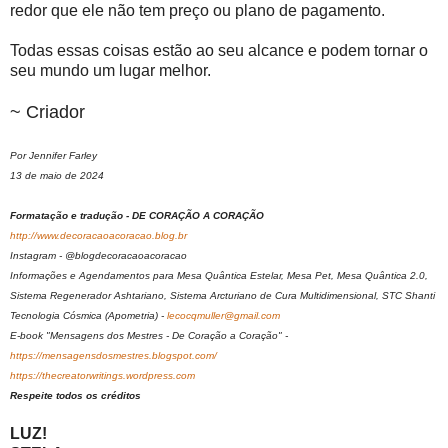
redor que ele não tem preço ou plano de pagamento.
Todas essas coisas estão ao seu alcance e podem tornar o
seu mundo um lugar melhor.
~ Criador
Por Jennifer Farley
13 de maio de 2024
Formatação e tradução - DE CORAÇÃO A CORAÇÃO
http://www.decoracaoacoracao.blog.br
Instagram - @blogdecoracaoacoracao
Informações e Agendamentos para Mesa Quântica Estelar, Mesa Pet, Mesa Quântica 2.0,
Sistema Regenerador Ashtariano, Sistema Arcturiano de Cura Multidimensional, STC Shanti
Tecnologia Cósmica (Apometria) -
lecocqmuller@gmail.com
E-book "Mensagens dos Mestres - De Coração a Coração" -
https://mensagensdosmestres.blogspot.com/
https://thecreatorwritings.wordpress.com
Respeite todos os créditos
LUZ!