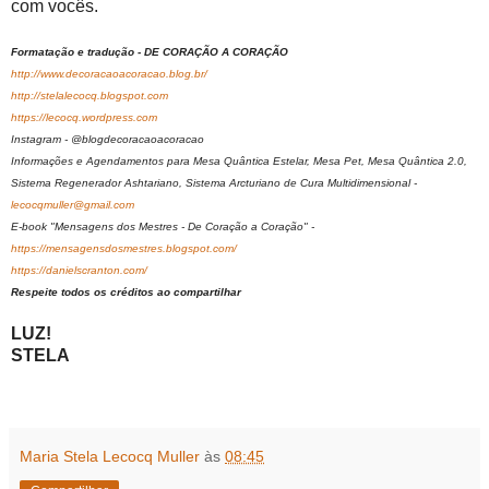
com vocês.
Formatação e tradução - DE CORAÇÃO A CORAÇÃO
http://www.decoracaoacoracao.blog.br/
http://stelalecocq.blogspot.com
https://lecocq.wordpress.com
Instagram - @blogdecoracaoacoracao
Informações e Agendamentos para Mesa Quântica Estelar, Mesa Pet, Mesa Quântica 2.0,
Sistema Regenerador Ashtariano, Sistema Arcturiano de Cura Multidimensional -
lecocqmuller@gmail.com
E-book "Mensagens dos Mestres - De Coração a Coração" -
https://mensagensdosmestres.blogspot.com/
https://danielscranton.com/
Respeite todos os créditos ao compartilhar
LUZ!
STELA
Maria Stela Lecocq Muller
às
08:45