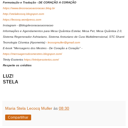
Formatação e Tradução - DE CORAÇÃO A CORAÇÃO
https://www.decoracaoacoracao.blog.br
http://stelalecocq.blogspot.com
https://lecocq.wordpress.com
Instagram - @blogdecoracaoacoracao
Informações e Agendamentos para Mesa Quântica Estelar, Mesa Pet, Mesa Quântica 2.0,
Sistema Regenerador Ashtariano, Sistema Arcturiano de Cura Multidimensional, STC Shanti
Tecnologia Cósmica (Apometria) -
lecocqmuller@gmail.com
E-book "Mensagens dos Mestres - De Coração a Coração" -
https://mensagensdosmestres.blogspot.com/
Trinity Esoterics
https://trinityesoterics.com/
Respeite os créditos
LUZ!
STELA
Maria Stela Lecocq Muller
às
08:30
Compartilhar