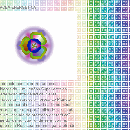
ÁCEA ENERGÉTICA
 símbolo nos foi entregue pelos
idores da Luz, Irmãos Superiores da
ederação Intergaláctica, Seres
nosos em serviço amoroso ao Planeta
a. É um portal de entrada a Dimensões
riores, que tem por finalidade ser usado
 um “escudo de proteção energética”,
diando luz no lugar onde se encontre.
que esta Rosácea em um lugar preferido