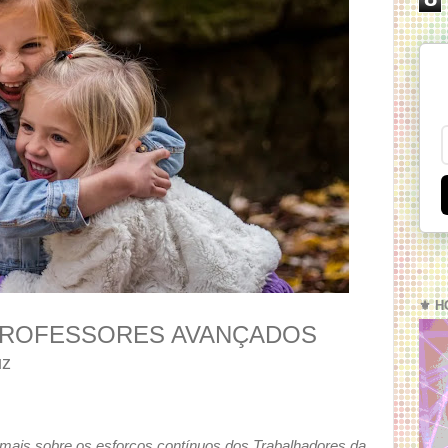
⚜️ H
PROFESSORES AVANÇADOS
uz
 mais sobre os esforços contínuos dos Trabalhadores da