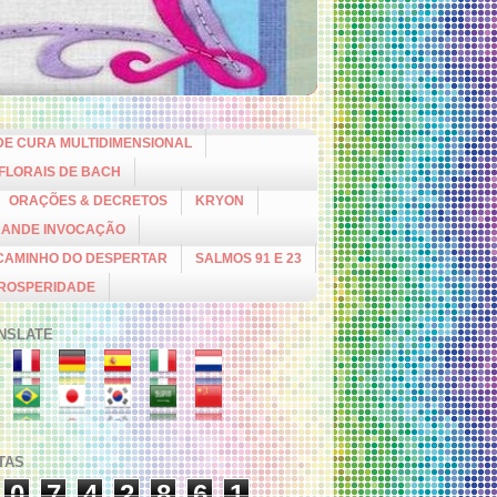
DE CURA MULTIDIMENSIONAL
 FLORAIS DE BACH
ORAÇÕES & DECRETOS
KRYON
RANDE INVOCAÇÃO
CAMINHO DO DESPERTAR
SALMOS 91 E 23
PROSPERIDADE
NSLATE
ITAS
0
7
4
2
8
6
1