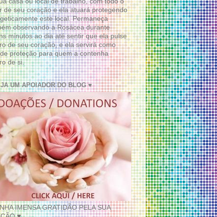
ua casa ou local de trabalho, com todo o
 de seu coração e ela atuará protegendo
geticamente este local. Permaneça
bém observando a Rosácea durante
ns minutos ao dia até sentir que ela pulse
ro de seu coração, e ela servirá como
de proteção para quem a contenha
ro de si.
EJA UM APOIADOR DO BLOG ♥
INHA IMENSA GRATIDÃO PELA SUA
ÇÃO ♥