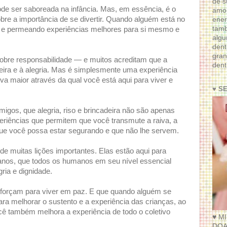
de s
ode ser saboreada na infância. Mas, em essência, é o
amor
bre a importância de se divertir. Quando alguém está no
ener
tam
ndo e permeando experiências melhores para si mesmo e
algu
dent
gran
bre responsabilidade — e muitos acreditam que a
dent
eira e à alegria. Mas é simplesmente uma experiência
va maior através da qual você está aqui para viver e
♥ S
gos, que alegria, riso e brincadeira não são apenas
eriências que permitem que você transmute a raiva, a
que você possa estar segurando e que não lhe servem.
e muitas lições importantes. Elas estão aqui para
anos, que todos os humanos em seu nível essencial
ia e dignidade.
sforçam para viver em paz. E que quando alguém se
ra melhorar o sustento e a experiência das crianças, ao
cê também melhora a experiência de todo o coletivo
♥ M
DOA