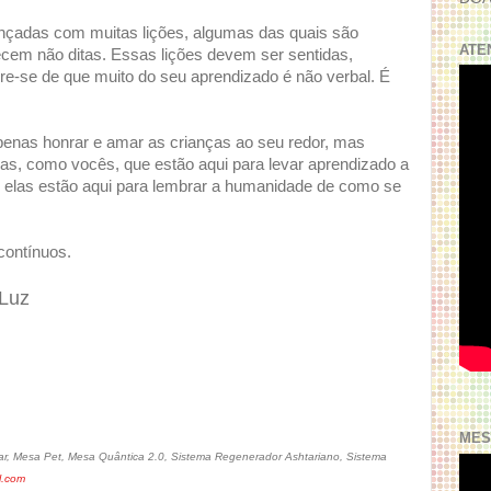
nçadas com muitas lições, algumas das quais são
ATE
cem não ditas. Essas lições devem ser sentidas,
e-se de que muito do seu aprendizado é não verbal. É
enas honrar e amar as crianças ao seu redor, mas
s, como vocês, que estão aqui para levar aprendizado a
, elas estão aqui para lembrar a humanidade de como se
contínuos.
 Luz
MES
r, Mesa Pet, Mesa Quântica 2.0, Sistema Regenerador Ashtariano, Sistema
l.com