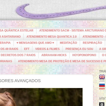
ESA QUÂNTICA ESTELAR
ATENDIMENTO SACM - SISTEMA ARCTURIANO 
R ASHTARIANO
ATENDIMENTO MESA QUANTICA 2.0
ATENDIMENTO -
ERAPIA
♥ MENSAGENS QUE AMO ♥
MEDITAÇÃO
RESPIRAÇÃO
OS 49 RAIOS
EFT
VIDEOS & FILMES
PRESENÇA EU SOU
A G
DECRETOS DOS 7 RAIOS
ABRAHAM-HICKS
HO'OPONOPONO
O 
URIANAS
ATENDIMENTO MESA DE PROTEÇÃO E MESA DE SUCESSO E 
TRA
SORES AVANÇADOS
VIS
8