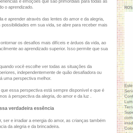
periências e emoções que são primordiais para todas as
do o aprendizado.
ROS
 e aprender através das lentes do amor e da alegria,
 possibilidades em sua vida, se abre para receber mais
ntornar os desafios mais difíceis e árduos da vida, ao
ilmente ao aprendizado superior. Isso permite que sua
quando você escolhe ver todas as situações da
periores, independentemente de quão desafiadora ou
há uma perspectiva melhor.
Este
 que essa perspectiva está sempre disponível e que é
Serv
os à perspectiva da alegria, do amor e da luz .
Conf
Lumi
Terr
sa verdadeira essência
Supe
como
, ser e irradiar a energia do amor, as crianças também
irra
a da alegria e da brincadeira.
Colo