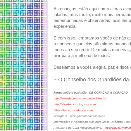
As crianças estão aqui como almas ava
faladas, mas muito, muito mais permane
testemunhadas e observadas, pois lembr
experiencial.
E com isso, lembramos vocês de não ap
reconhecer que elas são almas avançada
todos ao seu redor. De muitas maneiras
unir para a melhoria de todos.
Desejamos a vocês alegria, paz e risos 
~ O Conselho dos Guardiões da
Formatação e tradução - DE CORAÇÃO A CORAÇÃO
http://www.decoracaoacoracao.blog.br/
http://stelalecocq.blogspot.com
https://lecocq.wordpress.com
Instagram - @blogdecoracaoacoracao
Informações e Agendamentos para Mesa Quântica Estela
Arcturiano de Cura Multidimensional -
lecocqmuller@gmai