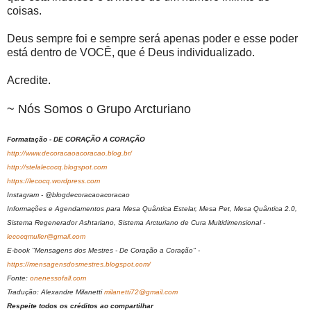
coisas.
Deus sempre foi e sempre será apenas poder e esse poder
está dentro de VOCÊ, que é Deus individualizado.
Acredite.
~ Nós Somos o Grupo Arcturiano
Formatação - DE CORAÇÃO A CORAÇÃO
http://www.decoracaoacoracao.blog.br/
http://stelalecocq.blogspot.com
https://lecocq.wordpress.com
Instagram - @blogdecoracaoacoracao
Informações e Agendamentos para Mesa Quântica Estelar, Mesa Pet, Mesa Quântica 2.0,
Sistema Regenerador Ashtariano, Sistema Arcturiano de Cura Multidimensional -
lecocqmuller@gmail.com
E-book "Mensagens dos Mestres - De Coração a Coração" -
https://mensagensdosmestres.blogspot.com/
Fonte:
onenessofall.com
Tradução: Alexandre Milanetti
milanetti72@gmail.com
Respeite todos os créditos ao compartilhar