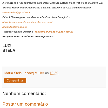
Informações e Agendamentos para Mesa Quântica Estelar, Mesa Pet, Mesa Quântica 2.0,
Sistema Regenerador Ashtariano, Sistema Arcturiano de Cura Multidimensional -
lecocqmuller@gmail.com
E-book "Mensagens dos Mestres - De Coração a Coração" -
https://mensagensdosmestres.blogspot.com/
https://lightomega.org
Tradução: Regina Drumond -
reginamadrumond@yahoo.com.br
Respeite todos os créditos ao compartilhar
LUZ!
STELA
Maria Stela Lecocq Muller
às
10:30
Compartilhar
Nenhum comentário:
Postar um comentário