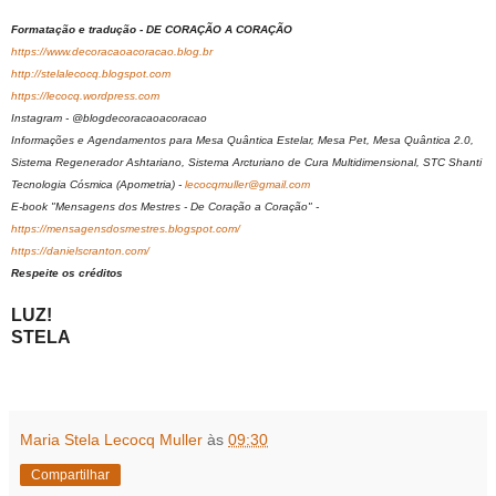
Formatação e tradução - DE CORAÇÃO A CORAÇÃO
https://www.decoracaoacoracao.blog.br
http://stelalecocq.blogspot.com
https://lecocq.wordpress.com
Instagram - @blogdecoracaoacoracao
Informações e Agendamentos para Mesa Quântica Estelar, Mesa Pet, Mesa Quântica 2.0,
Sistema Regenerador Ashtariano, Sistema Arcturiano de Cura Multidimensional, STC Shanti
Tecnologia Cósmica (Apometria) -
lecocqmuller@gmail.com
E-book "Mensagens dos Mestres - De Coração a Coração" -
https://mensagensdosmestres.blogspot.com/
https://danielscranton.com/
Respeite os créditos
LUZ!
STELA
Maria Stela Lecocq Muller
às
09:30
Compartilhar