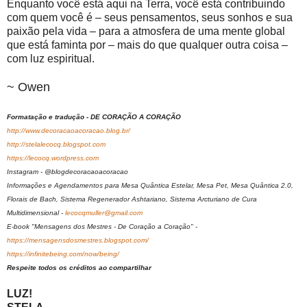
Enquanto você está aqui na Terra, você está contribuindo
com quem você é – seus pensamentos, seus sonhos e sua
paixão pela vida – para a atmosfera de uma mente global
que está faminta por – mais do que qualquer outra coisa –
com luz espiritual.
~ Owen
Formatação e tradução - DE CORAÇÃO A CORAÇÃO
http://www.decoracaoacoracao.blog.br/
http://stelalecocq.blogspot.com
https://lecocq.wordpress.com
Instagram - @blogdecoracaoacoracao
Informações e Agendamentos para Mesa Quântica Estelar, Mesa Pet, Mesa Quântica 2.0,
Florais de Bach, Sistema Regenerador Ashtariano, Sistema Arcturiano de Cura
Multidimensional -
lecocqmuller@gmail.com
E-book "Mensagens dos Mestres - De Coração a Coração" -
https://mensagensdosmestres.blogspot.com/
https://infinitebeing.com/now/being/
Respeite todos os créditos ao compartilhar
LUZ!