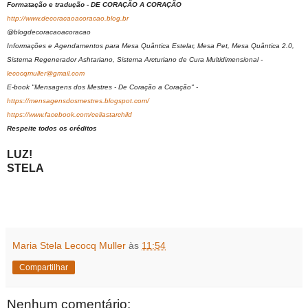
Formatação e tradução - DE CORAÇÃO A CORAÇÃO
http://www.decoracaoacoracao.blog.br
@blogdecoracaoacoracao
Informações e Agendamentos para Mesa Quântica Estelar, Mesa Pet, Mesa Quântica 2.0,
Sistema Regenerador Ashtariano, Sistema Arcturiano de Cura Multidimensional -
lecocqmuller@gmail.com
E-book "Mensagens dos Mestres - De Coração a Coração" -
https://mensagensdosmestres.blogspot.com/
https://www.facebook.com/celiastarchild
Respeite todos os créditos
LUZ!
STELA
Maria Stela Lecocq Muller
às
11:54
Compartilhar
Nenhum comentário: