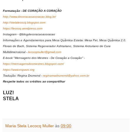
Formatação - DE CORAÇÃO A CORAÇÃO
http://www.decoracaoacoracao.blog.br/
http://stelalecocq.blogspot.com
https://lecocq.wordpress.com
Instagram - @blogdecoracaoacoracao
Informações e Agendamentos para Mesa Quântica Estelar, Mesa Pet, Mesa Quântica 2.0,
Florais de Bach, Sistema Regenerador Ashtariano, Sistema Arcturiano de Cura
Multidimensional -
lecocqmuller@gmail.com
E-book "Mensagens dos Mestres - De Coração a Coração" -
https://mensagensdosmestres.blogspot.com/
https://www.espavo.org
Tradução: Regina Drumond -
reginamadrumond@yahoo.com.br
Respeite todos os créditos ao compartilhar
LUZ!
STELA
Maria Stela Lecocq Muller
às
09:00