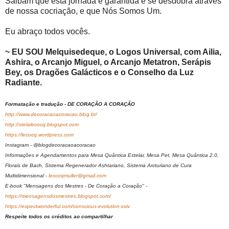
Saibam que esta jornada é garantida e se desdobra através
de nossa cocriação, e que Nós Somos Um.
Eu abraço todos vocês.
~ EU SOU Melquisedeque, o Logos Universal, com Ailia,
Ashira, o Arcanjo Miguel, o Arcanjo Metatron, Serápis
Bey, os Dragões Galácticos e o Conselho da Luz
Radiante.
Formatação e tradução - DE CORAÇÃO A CORAÇÃO
http://www.decoracaoacoracao.blog.br/
http://stelalecocq.blogspot.com
https://lecocq.wordpress.com
Instagram - @blogdecoracaoacoracao
Informações e Agendamentos para Mesa Quântica Estelar, Mesa Pet, Mesa Quântica 2.0,
Florais de Bach, Sistema Regenerador Ashtariano, Sistema Arcturiano de Cura
Multidimensional -
lecocqmuller@gmail.com
E-book "Mensagens dos Mestres - De Coração a Coração" -
https://mensagensdosmestres.blogspot.com/
https://expectwonderful.com/conscious-evolution-xxiv
Respeite todos os créditos ao compartilhar