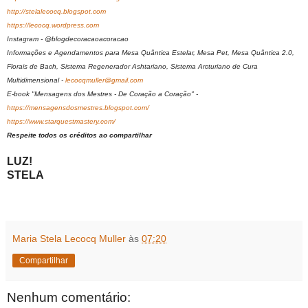
http://stelalecocq.blogspot.com
https://lecocq.wordpress.com
Instagram - @blogdecoracaoacoracao
Informações e Agendamentos para Mesa Quântica Estelar, Mesa Pet, Mesa Quântica 2.0,
Florais de Bach, Sistema Regenerador Ashtariano, Sistema Arcturiano de Cura
Multidimensional -
lecocqmuller@gmail.com
E-book "Mensagens dos Mestres - De Coração a Coração" -
https://mensagensdosmestres.blogspot.com/
https://www.starquestmastery.com/
Respeite todos os créditos ao compartilhar
LUZ!
STELA
Maria Stela Lecocq Muller
às
07:20
Compartilhar
Nenhum comentário: