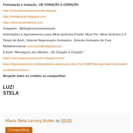
Formatação e tradução - DE CORAÇÃO A CORAÇÃO
http://www.decoracaoacoracao.blog.br/
http://stelalecocq.blogspot.com
https://lecocq.wordpress.com
Instagram - @blogdecoracaoacoracao
Informações e Agendamentos para Mesa Quântica Estelar, Mesa Pet, Mesa Quântica 2.0,
Florais de Bach, Sistema Regenerador Ashtariano, Sistema Arcturiano de Cura
Multidimensional -
lecocqmuller@gmail.com
E-book "Mensagens dos Mestres - De Coração a Coração" -
https://mensagensdosmestres.blogspot.com/
https://danielscranton.com/predictions-about-your-lives-%e2%88%9est-germain-channeled-
by-daniel-scranton/
Respeite todos os créditos ao compartilhar
LUZ!
STELA
Maria Stela Lecocq Muller
às
09:00
Compartilhar