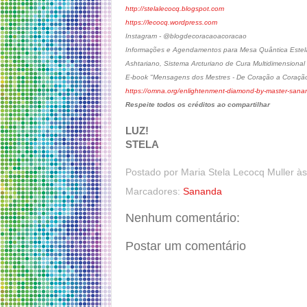
http://stelalecocq.blogspot.com
https://lecocq.wordpress.com
Instagram - @blogdecoracaoacoracao
Informações e Agendamentos para Mesa Quântica Estelar
Ashtariano, Sistema Arcturiano de Cura Multidimensional
E-book "Mensagens dos Mestres - De Coração a Coraçã
https://omna.org/enlightenment-diamond-by-master-sana
Respeite todos os créditos ao compartilhar
LUZ!
STELA
Postado por
Maria Stela Lecocq Muller
à
Marcadores:
Sananda
Nenhum comentário:
Postar um comentário