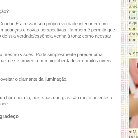
de s
amor
ação?
ener
tam
algu
riador. É acessar sua própria verdade interior em um
dent
ria mudanças e novas perspectivas. Também é permitir que
gran
 de sua verdade/essência venha à tona; como acessar
dent
♥ S
 ou mesmo visões. Pode simplesmente parecer uma
capaz de se mover com maior liberdade em muitos níveis
oveitar o diamante da iluminação.
a hora por dia, pois suas energias são muito potentes e
você.
agradeço
♥ M
DOA