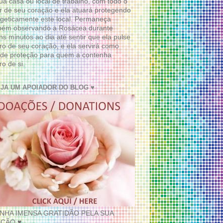
ua casa ou local de trabalho, com todo o
 de seu coração e ela atuará protegendo
geticamente este local. Permaneça
bém observando a Rosácea durante
ns minutos ao dia até sentir que ela pulse
ro de seu coração, e ela servirá como
de proteção para quem a contenha
ro de si.
EJA UM APOIADOR DO BLOG ♥
INHA IMENSA GRATIDÃO PELA SUA
ÇÃO ♥