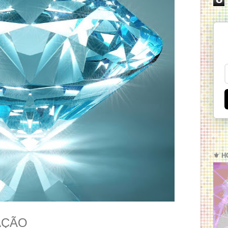
⚜️ H
AÇÃO