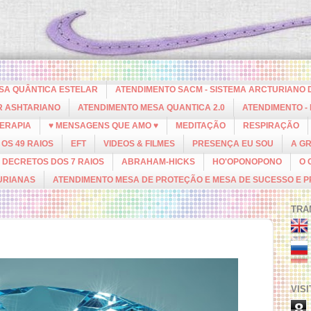
ESA QUÂNTICA ESTELAR
ATENDIMENTO SACM - SISTEMA ARCTURIANO 
R ASHTARIANO
ATENDIMENTO MESA QUANTICA 2.0
ATENDIMENTO -
ERAPIA
♥ MENSAGENS QUE AMO ♥
MEDITAÇÃO
RESPIRAÇÃO
OS 49 RAIOS
EFT
VIDEOS & FILMES
PRESENÇA EU SOU
A G
DECRETOS DOS 7 RAIOS
ABRAHAM-HICKS
HO'OPONOPONO
O 
URIANAS
ATENDIMENTO MESA DE PROTEÇÃO E MESA DE SUCESSO E 
TRA
VIS
8