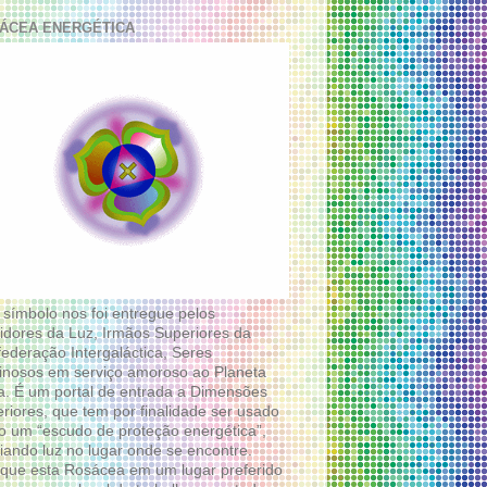
ÁCEA ENERGÉTICA
 símbolo nos foi entregue pelos
idores da Luz, Irmãos Superiores da
ederação Intergaláctica, Seres
nosos em serviço amoroso ao Planeta
a. É um portal de entrada a Dimensões
riores, que tem por finalidade ser usado
 um “escudo de proteção energética”,
diando luz no lugar onde se encontre.
que esta Rosácea em um lugar preferido