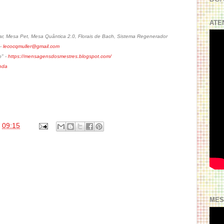
ATE
, Mesa Pet, Mesa Quântica 2.0, Florais de Bach, Sistema Regenerador
 -
lecocqmuller@gmail.com
o" -
https://mensagensdosmestres.blogspot.com/
nda
s
09:15
MES