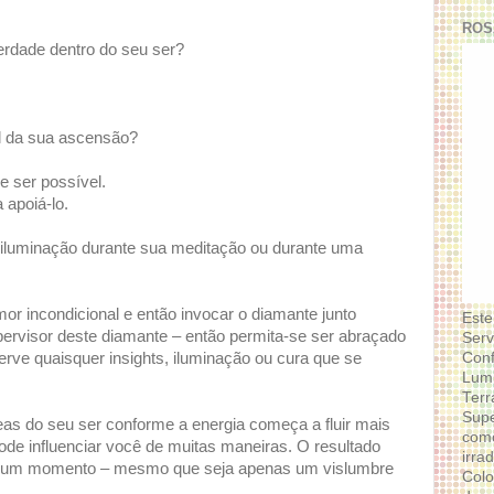
ROS
rdade dentro do seu ser?
l da sua ascensão?
e ser possível.
 apoiá-lo.
a iluminação durante sua meditação ou durante uma
r incondicional e então invocar o diamante junto
Este
rvisor deste diamante – então permita-se ser abraçado
Serv
Conf
erve quaisquer insights, iluminação ou cura que se
Lumi
Terr
Supe
eas do seu ser conforme a energia começa a fluir mais
como
ode influenciar você de muitas maneiras. O resultado
irra
u um momento – mesmo que seja apenas um vislumbre
Colo