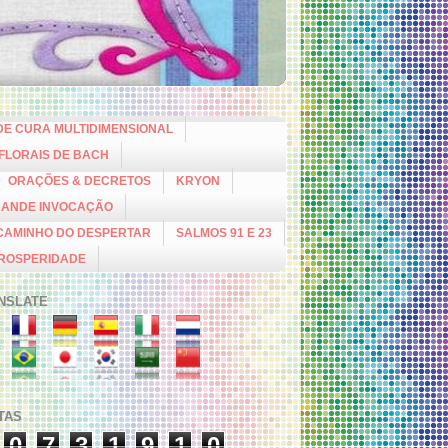
DE CURA MULTIDIMENSIONAL
 FLORAIS DE BACH
ORAÇÕES & DECRETOS
KRYON
RANDE INVOCAÇÃO
CAMINHO DO DESPERTAR
SALMOS 91 E 23
PROSPERIDADE
NSLATE
ITAS
0
7
3
1
9
1
0