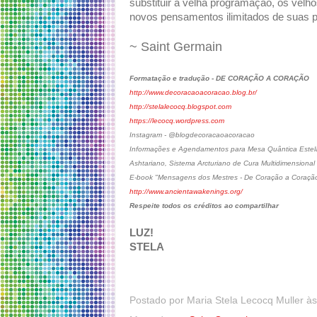
substituir a velha programação, os vel
novos pensamentos ilimitados de suas p
~ Saint Germain
Formatação e tradução - DE CORAÇÃO A CORAÇÃO
http://www.decoracaoacoracao.blog.br/
http://stelalecocq.blogspot.com
https://lecocq.wordpress.com
Instagram - @blogdecoracaoacoracao
Informações e Agendamentos para Mesa Quântica Estelar
Ashtariano, Sistema Arcturiano de Cura Multidimensional
E-book "Mensagens dos Mestres - De Coração a Coraçã
http://www.ancientawakenings.org/
Respeite todos os créditos ao compartilhar
LUZ!
STELA
Postado por
Maria Stela Lecocq Muller
à