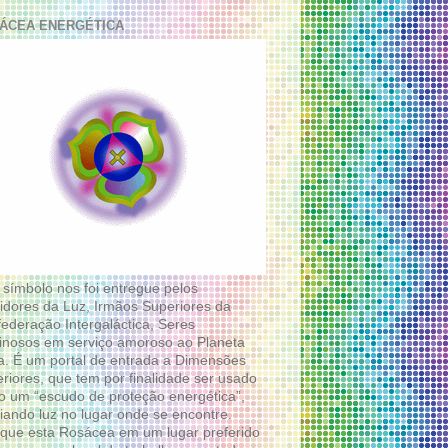
ÁCEA ENERGÉTICA
 símbolo nos foi entregue pelos
idores da Luz, Irmãos Superiores da
ederação Intergaláctica, Seres
nosos em serviço amoroso ao Planeta
a. É um portal de entrada a Dimensões
riores, que tem por finalidade ser usado
 um “escudo de proteção energética”,
diando luz no lugar onde se encontre.
que esta Rosácea em um lugar preferido