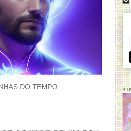
INHAS DO TEMPO
⚜️ H