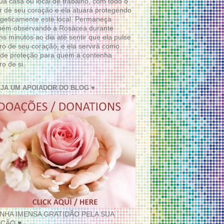
ua casa ou local de trabalho, com todo o
 de seu coração e ela atuará protegendo
geticamente este local. Permaneça
bém observando a Rosácea durante
ns minutos ao dia até sentir que ela pulse
ro de seu coração, e ela servirá como
de proteção para quem a contenha
ro de si.
EJA UM APOIADOR DO BLOG ♥
INHA IMENSA GRATIDÃO PELA SUA
ÇÃO ♥