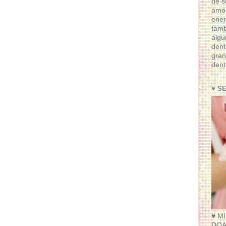
de s
amor
ener
tam
algu
dent
gran
dent
♥ S
♥ M
DOA