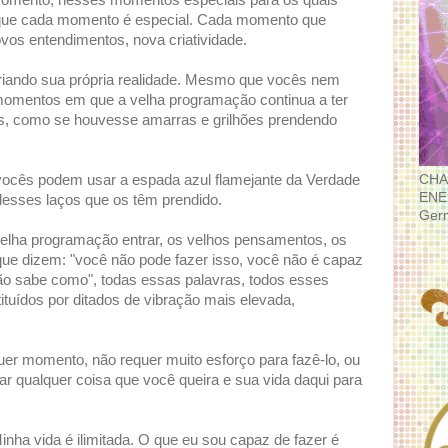
momento, nesses momentos especiais para os quais
que cada momento é especial. Cada momento que
ovos entendimentos, nova criatividade.
riando sua própria realidade. Mesmo que vocês nem
momentos em que a velha programação continua a ter
os, como se houvesse amarras e grilhões prendendo
CHA
ocês podem usar a espada azul flamejante da Verdade
ENE
desses laços que os têm prendido.
Ger
lha programação entrar, os velhos pensamentos, os
e dizem: "você não pode fazer isso, você não é capaz
não sabe como", todas essas palavras, todos esses
tuídos por ditados de vibração mais elevada,
er momento, não requer muito esforço para fazê-lo, ou
r qualquer coisa que você queira e sua vida daqui para
ha vida é ilimitada. O que eu sou capaz de fazer é