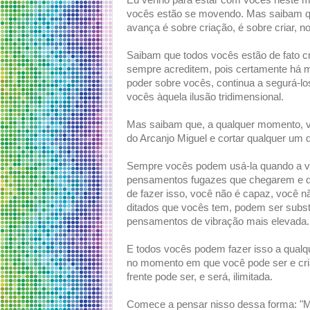
Eu venho para estar com vocês neste 
vocês estão se movendo. Mas saibam 
avança é sobre criação, é sobre criar, n
Saibam que todos vocês estão de fato c
sempre acreditem, pois certamente há 
poder sobre vocês, continua a segurá-l
vocês àquela ilusão tridimensional.
Mas saibam que, a qualquer momento, v
do Arcanjo Miguel e cortar qualquer um 
Sempre vocês podem usá-la quando a ve
pensamentos fugazes que chegarem e qu
de fazer isso, você não é capaz, você 
ditados que vocês tem, podem ser substi
pensamentos de vibração mais elevada.
E todos vocês podem fazer isso a qualqu
no momento em que você pode ser e cria
frente pode ser, e será, ilimitada.
Comece a pensar nisso dessa forma: "Min