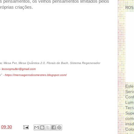
hos pensamentos, os velhos pensamentos limitados pelos
róprias criações.
ROS
, Mesa Pet, Mesa Quântica 2.0, Florais de Bach, Sistema Regenerador
 -
lecocqmuller@gmail.com
o" -
https://mensagensdosmestres.blogspot.com/
Este
Serv
Conf
Lumi
Terr
Supe
como
irra
s
09:30
Colo