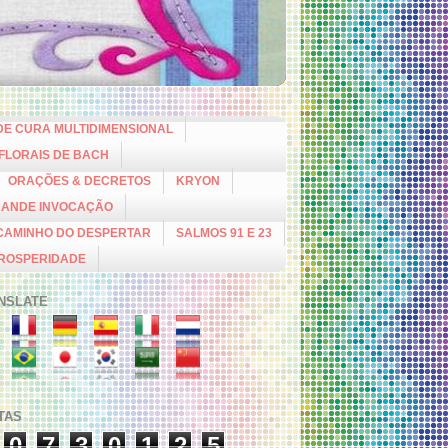
DE CURA MULTIDIMENSIONAL
 FLORAIS DE BACH
ORAÇÕES & DECRETOS
KRYON
RANDE INVOCAÇÃO
CAMINHO DO DESPERTAR
SALMOS 91 E 23
PROSPERIDADE
NSLATE
ITAS
0
7
3
0
1
2
5