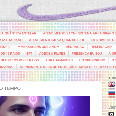
ESA QUÂNTICA ESTELAR
ATENDIMENTO SACM - SISTEMA ARCTURIANO 
R ASHTARIANO
ATENDIMENTO MESA QUANTICA 2.0
ATENDIMENTO -
ERAPIA
♥ MENSAGENS QUE AMO ♥
MEDITAÇÃO
RESPIRAÇÃO
OS 49 RAIOS
EFT
VIDEOS & FILMES
PRESENÇA EU SOU
A G
DECRETOS DOS 7 RAIOS
ABRAHAM-HICKS
HO'OPONOPONO
O 
URIANAS
ATENDIMENTO MESA DE PROTEÇÃO E MESA DE SUCESSO E 
TRA
DO TEMPO
VIS
8