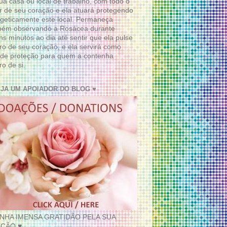
ua casa ou local de trabalho, com todo o
 de seu coração e ela atuará protegendo
geticamente este local. Permaneça
bém observando a Rosácea durante
ns minutos ao dia até sentir que ela pulse
ro de seu coração, e ela servirá como
de proteção para quem a contenha
ro de si.
EJA UM APOIADOR DO BLOG ♥
INHA IMENSA GRATIDÃO PELA SUA
ÇÃO ♥