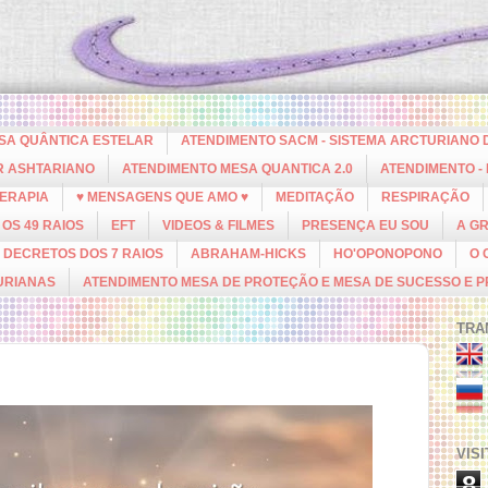
ESA QUÂNTICA ESTELAR
ATENDIMENTO SACM - SISTEMA ARCTURIANO 
R ASHTARIANO
ATENDIMENTO MESA QUANTICA 2.0
ATENDIMENTO -
ERAPIA
♥ MENSAGENS QUE AMO ♥
MEDITAÇÃO
RESPIRAÇÃO
OS 49 RAIOS
EFT
VIDEOS & FILMES
PRESENÇA EU SOU
A G
DECRETOS DOS 7 RAIOS
ABRAHAM-HICKS
HO'OPONOPONO
O 
URIANAS
ATENDIMENTO MESA DE PROTEÇÃO E MESA DE SUCESSO E 
TRA
VIS
8