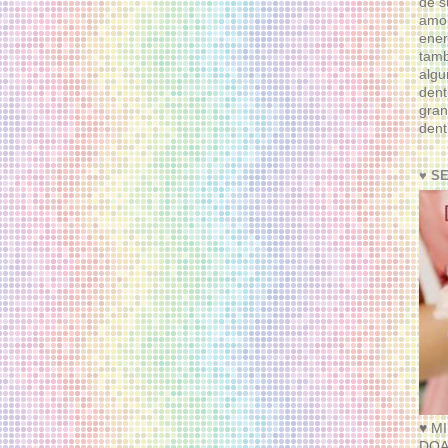
de s
amor
ener
tam
algu
dent
gran
dent
♥ S
♥ M
DOA