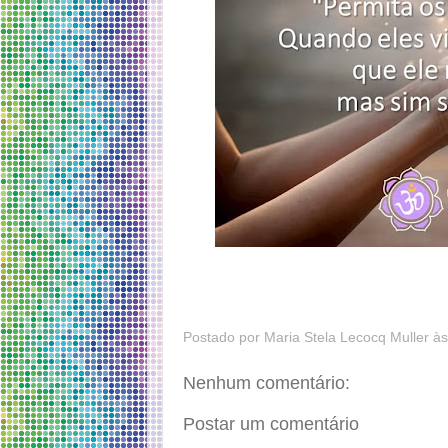
Postado por
Maria Stela Lecocq Muller
à
Nenhum comentário:
Postar um comentário