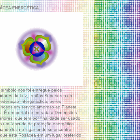
ÁCEA ENERGÉTICA
 símbolo nos foi entregue pelos
idores da Luz, Irmãos Superiores da
ederação Intergaláctica, Seres
nosos em serviço amoroso ao Planeta
a. É um portal de entrada a Dimensões
riores, que tem por finalidade ser usado
 um “escudo de proteção energética”,
diando luz no lugar onde se encontre.
que esta Rosácea em um lugar preferido