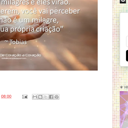
⚜️ H
s
08:00