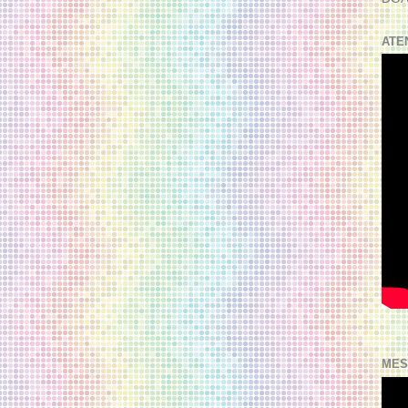
ATE
MES