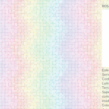
ROS
Este
Serv
Conf
Lumi
Terr
Supe
como
irra
Colo