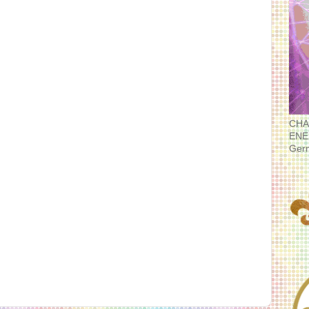
CHA
ENE
Ger