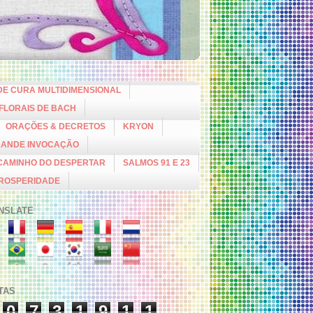
DE CURA MULTIDIMENSIONAL
 FLORAIS DE BACH
ORAÇÕES & DECRETOS
KRYON
RANDE INVOCAÇÃO
CAMINHO DO DESPERTAR
SALMOS 91 E 23
PROSPERIDADE
NSLATE
ITAS
0
7
3
1
9
1
1