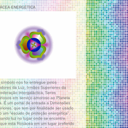
ÁCEA ENERGÉTICA
 símbolo nos foi entregue pelos
idores da Luz, Irmãos Superiores da
ederação Intergaláctica, Seres
nosos em serviço amoroso ao Planeta
a. É um portal de entrada a Dimensões
riores, que tem por finalidade ser usado
 um “escudo de proteção energética”,
diando luz no lugar onde se encontre.
que esta Rosácea em um lugar preferido