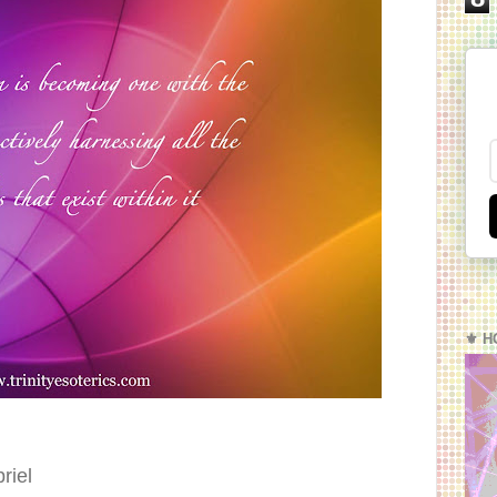
⚜️ H
riel