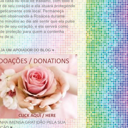
ua casa ou local de trabalho, com todo o
 de seu coração e ela atuará protegendo
geticamente este local. Permaneça
bém observando a Rosácea durante
ns minutos ao dia até sentir que ela pulse
ro de seu coração, e ela servirá como
de proteção para quem a contenha
ro de si.
EJA UM APOIADOR DO BLOG ♥
INHA IMENSA GRATIDÃO PELA SUA
ÇÃO ♥