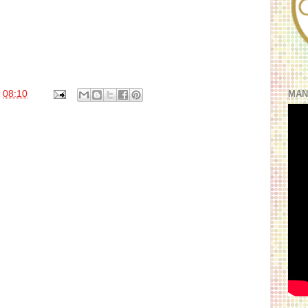
s
08:10
MAN