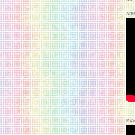
ATE
MES