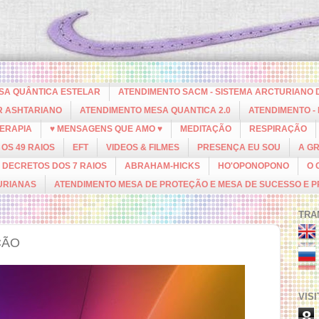
ESA QUÂNTICA ESTELAR
ATENDIMENTO SACM - SISTEMA ARCTURIANO 
R ASHTARIANO
ATENDIMENTO MESA QUANTICA 2.0
ATENDIMENTO -
ERAPIA
♥ MENSAGENS QUE AMO ♥
MEDITAÇÃO
RESPIRAÇÃO
OS 49 RAIOS
EFT
VIDEOS & FILMES
PRESENÇA EU SOU
A G
DECRETOS DOS 7 RAIOS
ABRAHAM-HICKS
HO'OPONOPONO
O 
URIANAS
ATENDIMENTO MESA DE PROTEÇÃO E MESA DE SUCESSO E 
TRA
ÇÃO
VIS
8