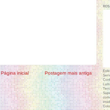
ROS
Este
Página inicial
Postagem mais antiga
Serv
Conf
Lumi
Terr
Supe
como
irra
Colo