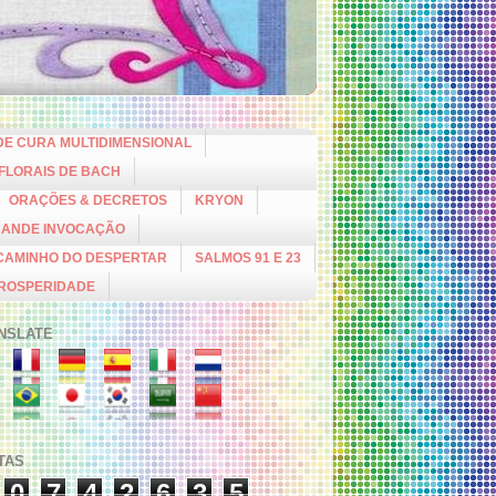
DE CURA MULTIDIMENSIONAL
 FLORAIS DE BACH
ORAÇÕES & DECRETOS
KRYON
RANDE INVOCAÇÃO
CAMINHO DO DESPERTAR
SALMOS 91 E 23
PROSPERIDADE
NSLATE
ITAS
0
7
4
2
6
3
5