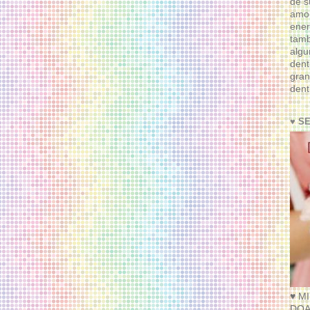
de s
amor
ener
tam
algu
dent
gran
dent
♥ S
♥ M
DOA