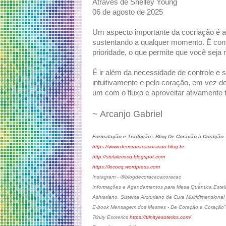
Através de Shelley Young
06 de agosto de 2025
Um aspecto importante da cocriação é a
sustentando a qualquer momento. É conf
prioridade, o que permite que você seja 
É ir além da necessidade de controle e s
intuitivamente e pelo coração, em vez de
um com o fluxo e aproveitar ativamente 
~ Arcanjo Gabriel
Formatação e Tradução - Blog De Coração a Coração
https://www.decoracaoacoracao.blog.br
http://stelalecocq.blogspot.com
https://lecocq.wordpress.com
Instagram - @blogdecoracaoacoracao
Informações e Agendamentos para Mesa Quântica Estelar
Ashtariano, Sistema Arcturiano de Cura Multidimensional
E-book Mensagem dos Mestres - De Coração a Coração"
Trinity Esoterics
https://trinityesoterics.com/