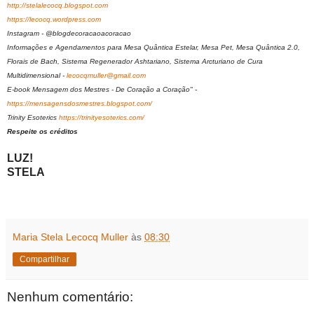
http://stelalecocq.blogspot.com
https://lecocq.wordpress.com
Instagram - @blogdecoracaoacoracao
Informações e Agendamentos para Mesa Quântica Estelar, Mesa Pet, Mesa Quântica 2.0,
Florais de Bach, Sistema Regenerador Ashtariano, Sistema Arcturiano de Cura
Multidimensional -
lecocqmuller@gmail.com
E-book Mensagem dos Mestres - De Coração a Coração" -
https://mensagensdosmestres.blogspot.com/
Trinity Esoterics
https://trinityesoterics.com/
Respeite os créditos
LUZ!
STELA
Maria Stela Lecocq Muller
às
08:30
Compartilhar
Nenhum comentário: