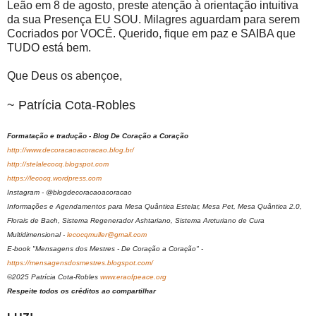
Leão em 8 de agosto, preste atenção à orientação intuitiva
da sua Presença EU SOU. Milagres aguardam para serem
Cocriados por VOCÊ. Querido, fique em paz e SAIBA que
TUDO está bem.
Que Deus os abençoe,
~ Patrícia Cota-Robles
Formatação e tradução - Blog De Coração a Coração
http://www.decoracaoacoracao.blog.br/
http://stelalecocq.blogspot.com
https://lecocq.wordpress.com
Instagram - @blogdecoracaoacoracao
Informações e Agendamentos para Mesa Quântica Estelar, Mesa Pet, Mesa Quântica 2.0,
Florais de Bach, Sistema Regenerador Ashtariano, Sistema Arcturiano de Cura
Multidimensional -
lecocqmuller@gmail.com
E-book "Mensagens dos Mestres - De Coração a Coração" -
https://mensagensdosmestres.blogspot.com/
©2025 Patrícia Cota-Robles
www.eraofpeace.org
Respeite todos os créditos ao compartilhar