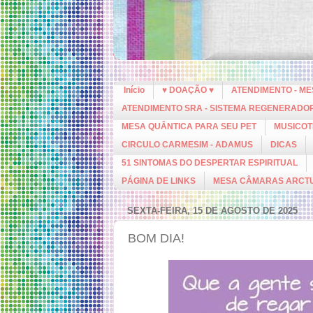
Início
♥ DOAÇÃO ♥
ATENDIMENTO - M
ATENDIMENTO SRA - SISTEMA REGENERADO
MESA QUÂNTICA PARA SEU PET
MUSICOT
CIRCULO CARMESIM - ADAMUS
DICAS
51 SINTOMAS DO DESPERTAR ESPIRITUAL
PÁGINA DE LINKS
MESA CÂMARAS ARCT
SEXTA-FEIRA, 15 DE AGOSTO DE 2025
BOM DIA!