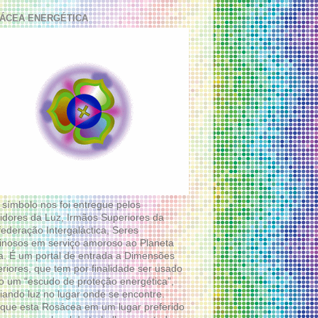
ÁCEA ENERGÉTICA
 símbolo nos foi entregue pelos
idores da Luz, Irmãos Superiores da
ederação Intergaláctica, Seres
nosos em serviço amoroso ao Planeta
a. É um portal de entrada a Dimensões
riores, que tem por finalidade ser usado
 um “escudo de proteção energética”,
diando luz no lugar onde se encontre.
que esta Rosácea em um lugar preferido