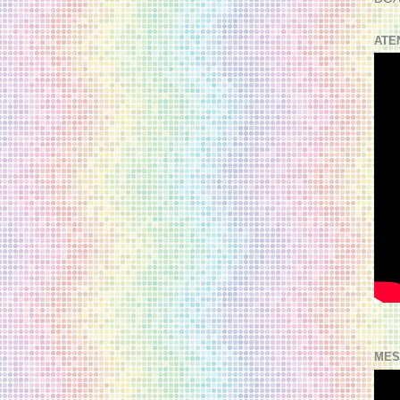
ATE
MES