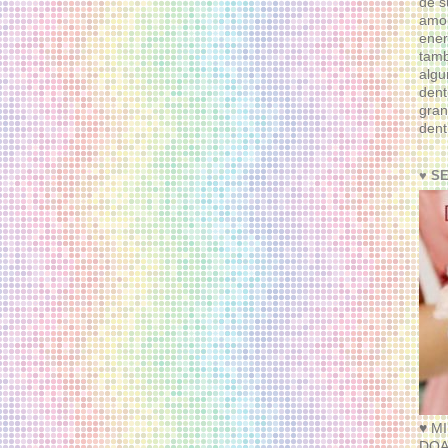
de s
amor
ener
tam
algu
dent
gran
dent
♥ S
♥ M
DOA