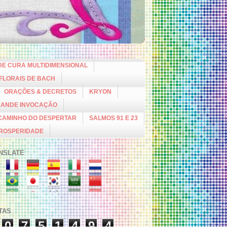
DE CURA MULTIDIMENSIONAL
 FLORAIS DE BACH
ORAÇÕES & DECRETOS
KRYON
RANDE INVOCAÇÃO
CAMINHO DO DESPERTAR
SALMOS 91 E 23
PROSPERIDADE
NSLATE
ITAS
0
7
5
1
4
9
4