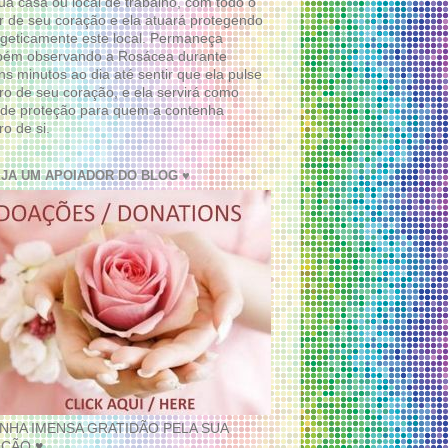
ua casa ou local de trabalho, com todo o
 de seu coração e ela atuará protegendo
geticamente este local. Permaneça
bém observando a Rosácea durante
ns minutos ao dia até sentir que ela pulse
ro de seu coração, e ela servirá como
de proteção para quem a contenha
ro de si.
EJA UM APOIADOR DO BLOG ♥
INHA IMENSA GRATIDÃO PELA SUA
ÇÃO ♥