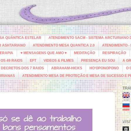
ESA QUÂNTICA ESTELAR
ATENDIMENTO SACM - SISTEMA ARCTURIANO 
R ASHTARIANO
ATENDIMENTO MESA QUANTICA 2.0
ATENDIMENTO -
ERAPIA
♥ MENSAGENS QUE AMO ♥
MEDITAÇÃO
RESPIRAÇÃO
OS 49 RAIOS
EFT
VIDEOS & FILMES
PRESENÇA EU SOU
A G
DECRETOS DOS 7 RAIOS
ABRAHAM-HICKS
HO'OPONOPONO
O 
URIANAS
ATENDIMENTO MESA DE PROTEÇÃO E MESA DE SUCESSO E 
TRA
VIS
8