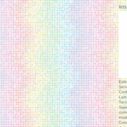
ROS
Este
Serv
Conf
Lumi
Terr
Supe
como
irra
Colo