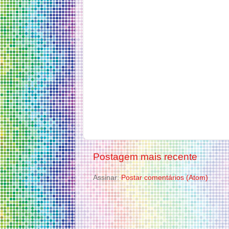
Postagem mais recente
Assinar:
Postar comentários (Atom)