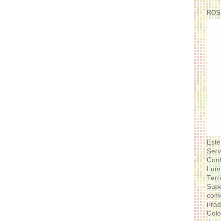
ROS
Este
Serv
Conf
Lumi
Terr
Supe
como
irra
Colo