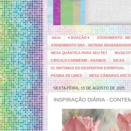
Início
♥ DOAÇÃO ♥
ATENDIMENTO - M
ATENDIMENTO SRA - SISTEMA REGENERADO
MESA QUÂNTICA PARA SEU PET
MUSICOT
CIRCULO CARMESIM - ADAMUS
DICAS
51 SINTOMAS DO DESPERTAR ESPIRITUAL
PÁGINA DE LINKS
MESA CÂMARAS ARCT
SEXTA-FEIRA, 15 DE AGOSTO DE 2025
INSPIRAÇÃO DIÁRIA - CONTE