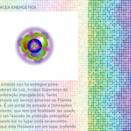
ÁCEA ENERGÉTICA
 símbolo nos foi entregue pelos
idores da Luz, Irmãos Superiores da
ederação Intergaláctica, Seres
nosos em serviço amoroso ao Planeta
a. É um portal de entrada a Dimensões
riores, que tem por finalidade ser usado
 um “escudo de proteção energética”,
diando luz no lugar onde se encontre.
que esta Rosácea em um lugar preferido