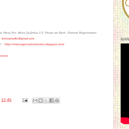
, Mesa Pet, Mesa Quântica 2.0, Florais de Bach, Sistema Regenerador
 -
lecocqmuller@gmail.com
MAN
o" -
https://mensagensdosmestres.blogspot.com/
om.br
s
12:45