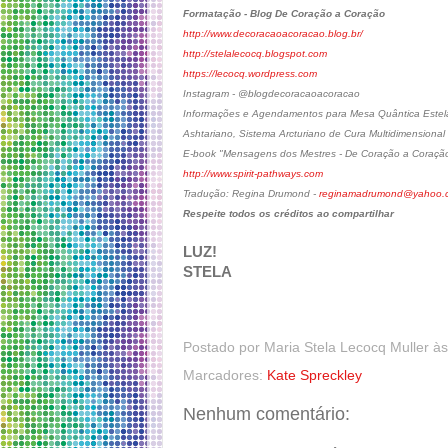
Formatação - Blog De Coração a Coração
http://www.decoracaoacoracao.blog.br/
http://stelalecocq.blogspot.com
https://lecocq.wordpress.com
Instagram - @blogdecoracaoacoracao
Informações e Agendamentos para Mesa Quântica Estelar
Ashtariano, Sistema Arcturiano de Cura Multidimensional
E-book "Mensagens dos Mestres - De Coração a Coraçã
http://www.spirit-pathways.com
Tradução: Regina Drumond -
reginamadrumond@yahoo.c
Respeite todos os créditos ao compartilhar
LUZ!
STELA
Postado por
Maria Stela Lecocq Muller
à
Marcadores:
Kate Spreckley
Nenhum comentário: