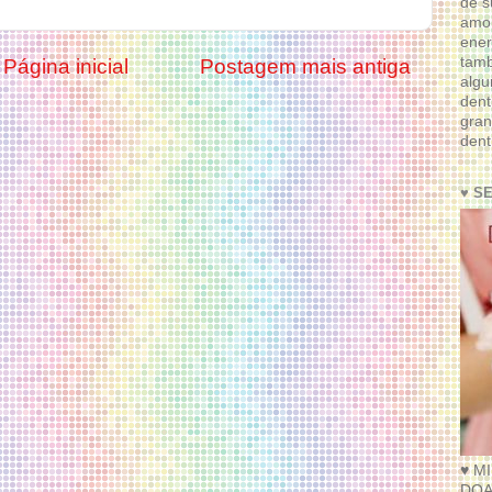
de s
amor
ener
tam
Página inicial
Postagem mais antiga
algu
dent
gran
dent
♥ S
♥ M
DOA