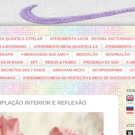
ESA QUÂNTICA ESTELAR
ATENDIMENTO SACM - SISTEMA ARCTURIANO 
R ASHTARIANO
ATENDIMENTO MESA QUANTICA 2.0
ATENDIMENTO -
ERAPIA
♥ MENSAGENS QUE AMO ♥
MEDITAÇÃO
RESPIRAÇÃO
OS 49 RAIOS
EFT
VIDEOS & FILMES
PRESENÇA EU SOU
A G
DECRETOS DOS 7 RAIOS
ABRAHAM-HICKS
HO'OPONOPONO
O 
URIANAS
ATENDIMENTO MESA DE PROTEÇÃO E MESA DE SUCESSO E 
TRA
MPLAÇÃO INTERIOR E REFLEXÃO
VIS
8