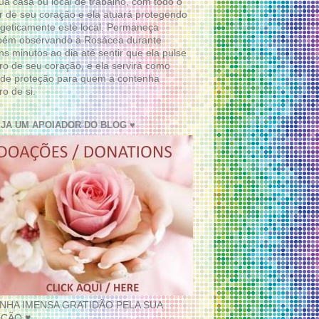
ua casa ou local de trabalho, com todo o
 de seu coração e ela atuará protegendo
geticamente este local. Permaneça
bém observando a Rosácea durante
ns minutos ao dia até sentir que ela pulse
ro de seu coração, e ela servirá como
de proteção para quem a contenha
ro de si.
EJA UM APOIADOR DO BLOG ♥
INHA IMENSA GRATIDÃO PELA SUA
ÇÃO ♥