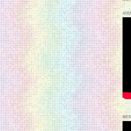
ATE
MES