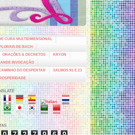
DE CURA MULTIDIMENSIONAL
 FLORAIS DE BACH
ORAÇÕES & DECRETOS
KRYON
RANDE INVOCAÇÃO
CAMINHO DO DESPERTAR
SALMOS 91 E 23
PROSPERIDADE
NSLATE
ITAS
0
7
2
7
9
6
9