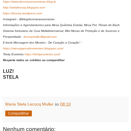
https://www.decoracaoacoracao.blog.br
http://stelalecocq.blogspot.com
https://lecocq.wordpress.com
Instagram - @blogdecoracaoacoracao
Informações e Agendamentos para Mesa Quântica Estelar, Mesa Pet, Florais de Bach,
Sistema Arcturiano de Cura Multidimensional, Mini Mesas de Proteção e de Sucesso e
Prosperidade -
lecocqmuller@gmail.com
E-book Mensagem dos Mestres - De Coração a Coração" -
https://mensagensdosmestres.blogspot.com/
Trinity Esoterics
https://trinityesoterics.com/
Respeite todos os créditos ao compartilhar
LUZ!
STELA
Maria Stela Lecocq Muller
às
08:10
Compartilhar
Nenhum comentário: