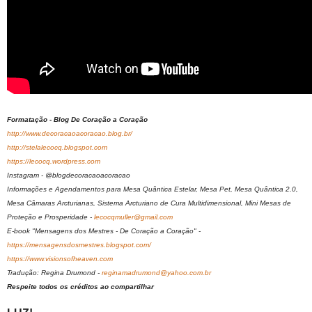
Formatação - Blog De Coração a Coração
http://www.decoracaoacoracao.blog.br/
http://stelalecocq.blogspot.com
https://lecocq.wordpress.com
Instagram - @blogdecoracaoacoracao
Informações e Agendamentos para Mesa Quântica Estelar, Mesa Pet, Mesa Quântica 2.0,
Mesa Câmaras Arcturianas, Sistema Arcturiano de Cura Multidimensional, Mini Mesas de
Proteção e Prosperidade -
lecocqmuller@gmail.com
E-book "Mensagens dos Mestres - De Coração a Coração" -
https://mensagensdosmestres.blogspot.com/
https://www.visionsofheaven.com
Tradução: Regina Drumond -
reginamadrumond@yahoo.com.br
Respeite todos os créditos ao compartilhar