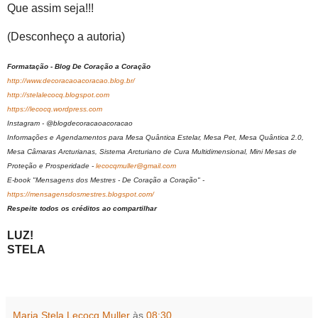
Que assim seja!!!
(Desconheço a autoria)
Formatação - Blog De Coração a Coração
http://www.decoracaoacoracao.blog.br/
http://stelalecocq.blogspot.com
https://lecocq.wordpress.com
Instagram - @blogdecoracaoacoracao
Informações e Agendamentos para Mesa Quântica Estelar, Mesa Pet, Mesa Quântica 2.0,
Mesa Câmaras Arcturianas, Sistema Arcturiano de Cura Multidimensional, Mini Mesas de
Proteção e Prosperidade -
lecocqmuller@gmail.com
E-book "Mensagens dos Mestres - De Coração a Coração" -
https://mensagensdosmestres.blogspot.com/
Respeite todos os créditos ao compartilhar
LUZ!
STELA
Maria Stela Lecocq Muller
às
08:30