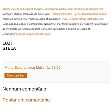
http://stelalecocq.blogspot.com/2013/09/arcanjo-zadkiel-avancar-com-o-desapego.html
Direitos Autorais: Tradução de Ivete Brito –
adavai@me.com
–
www.adavai.wordpress.com
Todos os direitos reservados a Linda M. Robinson,
www.PersonalPathwaysOfLight.com
.
Vocês podem copiar e compartilhar livremente. Por favor, copiem a mensagem na íntegra e
deem crédito ao Arcanjo Zadkiel, conforme transmitida por meio de Linda M.
Robinson/
PersonalPathwaysOfLight.com
.
LUZ!
STELA
Maria Stela Lecocq Muller
às
08:00
Compartilhar
Nenhum comentário:
Postar um comentário