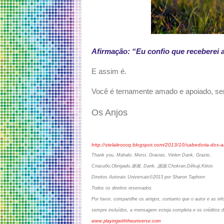
Afirmação: “Eu confio que receberei 
E assim é.
Você é ternamente amado e apoiado, s
Os Anjos
http://stelalecocq.blogspot.com/2013/10/sabedoria-dos-a
Thank you, Mahalo, Merci, Gracias, Vielen Dank, Grazie,
Спасибо,Obrigado,谢谢, Dank, 謝謝,Chokran,Děkuji,Kiitos
Direitos Autorais Universais©2013 por Sharon Taphorn
Todos os direitos reservados.
Por favor, compartilhe os artigos, contanto que o autor e as 
sempre incluídos, a mensagem esteja completa e os créditos d
www.playingwiththeuniverse.com