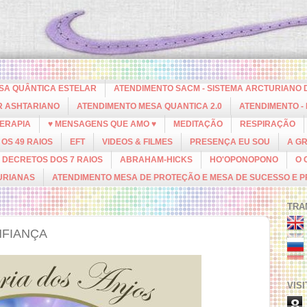
ESA QUÂNTICA ESTELAR
ATENDIMENTO SACM - SISTEMA ARCTURIANO 
R ASHTARIANO
ATENDIMENTO MESA QUANTICA 2.0
ATENDIMENTO -
ERAPIA
♥ MENSAGENS QUE AMO ♥
MEDITAÇÃO
RESPIRAÇÃO
OS 49 RAIOS
EFT
VIDEOS & FILMES
PRESENÇA EU SOU
A G
DECRETOS DOS 7 RAIOS
ABRAHAM-HICKS
HO'OPONOPONO
O 
URIANAS
ATENDIMENTO MESA DE PROTEÇÃO E MESA DE SUCESSO E 
TRA
NFIANÇA
VIS
8