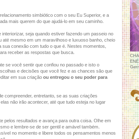
relacionamento simbiótico com o seu Eu Superior, e a
s nada mais querem do que ajudá-lo em seu caminho.
nteriorizar, seja quando estiver fazendo um passeio no
 ou até mesmo em um maravilhoso e luxuoso banho, cheio
ir a sua conexão com tudo o que é. Nestes momentos,
para receber as respostas que busca.
CHA
ENE
te se você sentir que confiou no passado e isto o
Ger
scolhas e decisões que você fez e as chances são que
ditar em sua criação
ou entregou o seu poder para
 de compreender, entretanto, se as suas criações
las não irão acontecer, até que tudo esteja no lugar
e pelos resultados e avança para outra coisa. Olhe em
smo e lembre-se de ser gentil e amável também.
ssível no momento e libere todos os pensamentos menos