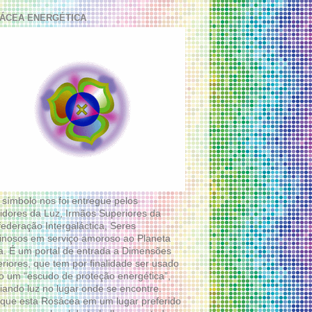
ÁCEA ENERGÉTICA
 símbolo nos foi entregue pelos
idores da Luz, Irmãos Superiores da
ederação Intergaláctica, Seres
nosos em serviço amoroso ao Planeta
a. É um portal de entrada a Dimensões
riores, que tem por finalidade ser usado
 um “escudo de proteção energética”,
diando luz no lugar onde se encontre.
que esta Rosácea em um lugar preferido