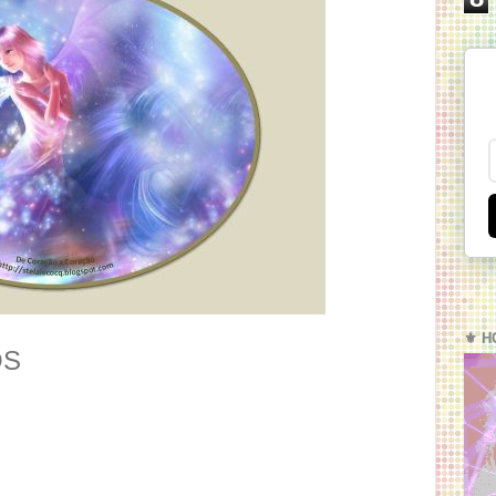
⚜️ H
OS