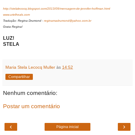
http://stelalecocq.blogspot.com/2013/09/mensagem-de-jennifer-hoffman.html
www.urielheals.com
Tradução: Regina Drumond -
reginamadrumond@yahoo.com.br
Grata Regina!
LUZ!
STELA
Maria Stela Lecocq Muller
às
14:52
Compartilhar
Nenhum comentário:
Postar um comentário
‹
›
Página inicial