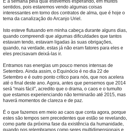
É a semana pela qual estivemos esperando, em muitos
sentidos, pois estaremos vendo algumas coisas
interessantes em torno dos contratos de alma, que é hoje o
tema da canalização do Arcanjo Uriel.
Isto esteve flutuando em minha cabeça durante alguns dias,
quando compreendi que algumas dificuldades que tantos
estavam tendo, estavam ligadas às suas obrigações,
quando, na verdade, estas já não eram fatores para eles e
eles precisavam deixá-las ir.
Entramos nas energias um pouco menos intensas de
Setembro. Ainda assim, o Equinócio é no dia 22 de
Setembro e é outro ponto crítico para nós, que nos acelera
até o final deste ano. Agora, antes que pensemos que 2014
será “mais fácil”, acredito que o drama, o caos e o tumulto
que estamos experienciando não terminarão até 2015, mas
haverá momentos de clareza e de paz.
É o que fazemos em meio ao caos que conta agora, porque
estes são tempos sem precedentes que estão se revelando,
como parte da próxima fase da existência da humanidade,
quando nos relembramos como seres multidimensionais e