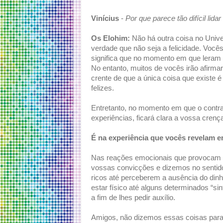
Vinícius
-
Por que parece tão difícil lid
Os Elohim:
Não há outra coisa no Unive
verdade que não seja a felicidade. Você
significa que no momento em que leram
No entanto, muitos de vocês irão afirma
crente de que a única coisa que existe 
felizes.
Entretanto, no momento em que o contra
experiências, ficará clara a vossa crenç
É na experiência que vocês revelam e
Nas reações emocionais que provocam o
vossas convicções e dizemos no sentido
ricos até perceberem a ausência do din
estar físico até alguns determinados “
a fim de lhes pedir auxílio.
Amigos, não dizemos essas coisas para 