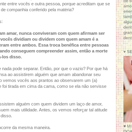
de s
ente entre vocês e outra pessoa, porque acreditam que se
amor
de companhia conferido pela matéria?
ener
tam
s:
algu
dent
gran
mam amar, nunca conviveram com quem afirmam ser
dent
 vocês dividiam ou dividem com quem amam é a
zeram entre ambos. Essa troca benéfica entre pessoas
 quando conseguem compreender assim, então a morte
♥ S
-los disso.
 nada pode separar. Então, por que o vazio? Por que há
tensa ao assistirem alguém que amam abandonar seu
Não vemos vocês aos prantos ao observarem um (a)
ue foi tirada em cima da cama, como se ela não servisse
ssistem alguém com quem dividem um laço de amor,
suem mais utilidade. Antes, os vemos reforçar tal atitude
 disso.
♥ M
 ocorre da mesma maneira.
DOA