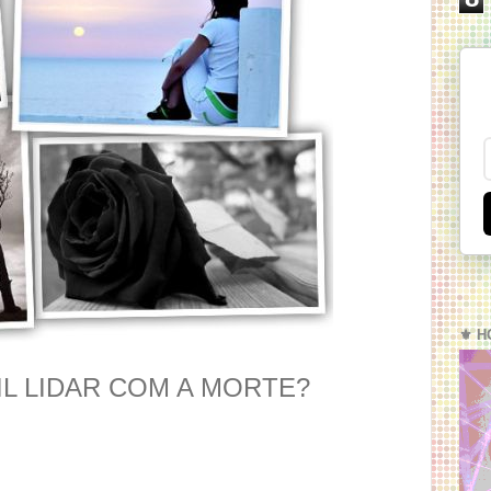
⚜️ H
IL LIDAR COM A MORTE?