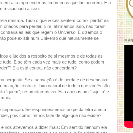
cem a compreender os fenômenos que lhe ocorrem. E o
 relacionado a isso.
 nela mesma. Tudo o que vocês sentem como “perda” irá
 criados para perder. Sim, afirmamos isso, não foram
r contraria as leis que regem o Universo. E dizemos o
não pode existir num Universo que naturalmente se
MAN
dos e lúcidos a respeito de si mesmos e de todas as
de tudo. E se têm cada vez mais de tudo, como podem
rder”? Ela está contra, não concordam?
 na pergunta. Se a sensação é de perda e de desencaixe,
 uma ação contra o fluxo natural de tudo o que vocês são.
ito “quem”, resumiríamos vocês a apenas um “sujeito” e
 mais.
e separação. Se respondêssemos ao pé da letra a esta
der, pois como iremos falar de algo que não existe?
 e nos atrevemos a dizer mais: Em sentido nenhum ela