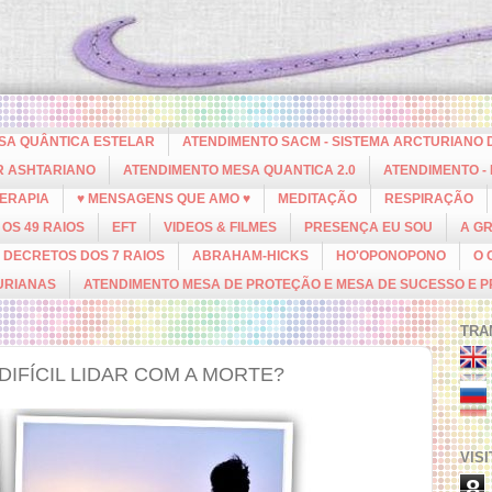
ESA QUÂNTICA ESTELAR
ATENDIMENTO SACM - SISTEMA ARCTURIANO 
R ASHTARIANO
ATENDIMENTO MESA QUANTICA 2.0
ATENDIMENTO -
ERAPIA
♥ MENSAGENS QUE AMO ♥
MEDITAÇÃO
RESPIRAÇÃO
OS 49 RAIOS
EFT
VIDEOS & FILMES
PRESENÇA EU SOU
A G
DECRETOS DOS 7 RAIOS
ABRAHAM-HICKS
HO'OPONOPONO
O 
URIANAS
ATENDIMENTO MESA DE PROTEÇÃO E MESA DE SUCESSO E 
TRA
DIFÍCIL LIDAR COM A MORTE?
VIS
8