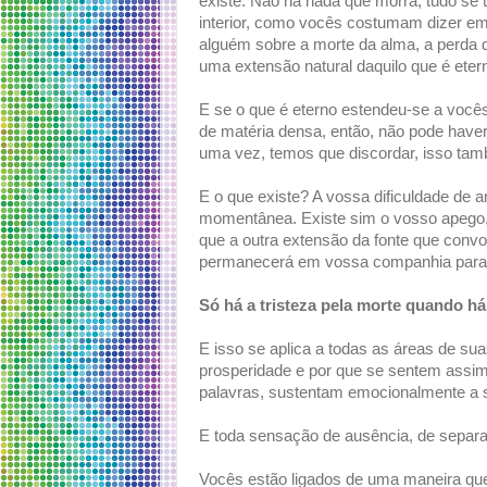
existe. Não há nada que morra, tudo se 
interior, como vocês costumam dizer e
alguém sobre a morte da alma, a perda d
uma extensão natural daquilo que é eter
E se o que é eterno estendeu-se a você
de matéria densa, então, não pode haver
uma vez, temos que discordar, isso tam
E o que existe? A vossa dificuldade de 
momentânea. Existe sim o vosso apego,
que a outra extensão da fonte que conv
permanecerá em vossa companhia para
Só há a tristeza pela morte quando há
E isso se aplica a todas as áreas de s
prosperidade e por que se sentem assim
palavras, sustentam emocionalmente a s
E toda sensação de ausência, de separa
Vocês estão ligados de uma maneira qu