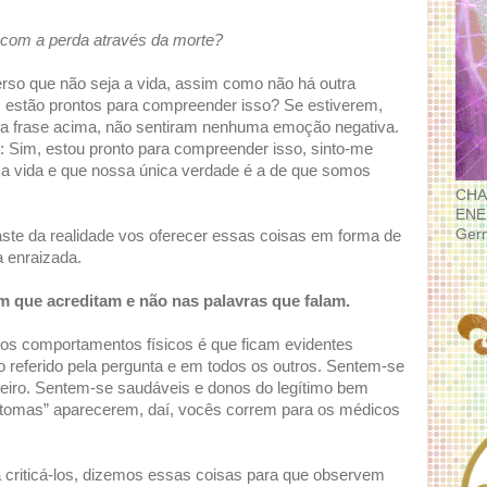
ar com a perda através da morte?
rso que não seja a vida, assim como não há outra
s estão prontos para compreender isso? Se estiverem,
 a frase acima, não sentiram nenhuma emoção negativa.
r: Sim, estou pronto para compreender isso, sinto-me
é a vida e que nossa única verdade é a de que somos
CHA
ENE
Ger
ste da realidade vos oferecer essas coisas em forma de
a enraizada.
m que acreditam e não nas palavras que falam.
s comportamentos físicos é que ficam evidentes
 referido pela pergunta e em todos os outros. Sentem-se
heiro. Sentem-se saudáveis e donos do legítimo bem
sintomas” aparecerem, daí, vocês correm para os médicos
criticá-los, dizemos essas coisas para que observem