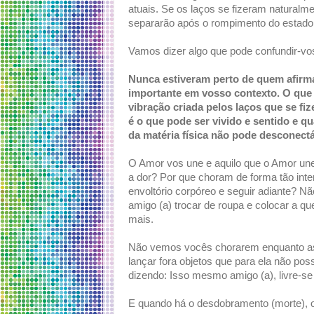
atuais. Se os laços se fizeram naturalm
separarão após o rompimento do estado 
Vamos dizer algo que pode confundir-vo
Nunca estiveram perto de quem afir
importante em vosso contexto. O que
vibração criada pelos laços que se fi
é o que pode ser vivido e sentido e
da matéria física não pode desconectá
O Amor vos une e aquilo que o Amor une
a dor? Por que choram de forma tão in
envoltório corpóreo e seguir adiante? 
amigo (a) trocar de roupa e colocar a q
mais.
Não vemos vocês chorarem enquanto a
lançar fora objetos que para ela não pos
dizendo: Isso mesmo amigo (a), livre-se
E quando há o desdobramento (morte),