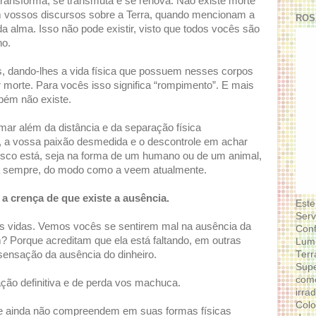
transforma, se transmuta e se renova. Não existe morte
m vossos discursos sobre a Terra, quando mencionam a
ROS
a alma. Isso não pode existir, visto que todos vocês são
no.
s, dando-lhes a vida física que possuem nesses corpos
 morte. Para vocês isso significa “rompimento”. E mais
bém não existe.
amar além da distância e da separação física
 a vossa paixão desmedida e o descontrole em achar
osco está, seja na forma de um humano ou de um animal,
 sempre, do modo como a veem atualmente.
 a crença de que existe a ausência.
Este
Serv
uas vidas. Vemos vocês se sentirem mal na ausência da
Conf
? Porque acreditam que ela está faltando, em outras
Lumi
Terr
ensação da ausência do dinheiro.
Supe
como
ção definitiva e de perda vos machuca.
irra
Colo
e ainda não compreendem em suas formas físicas