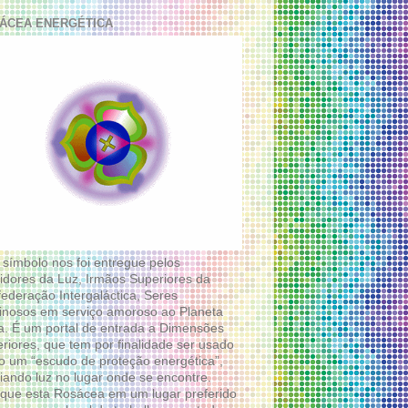
ÁCEA ENERGÉTICA
 símbolo nos foi entregue pelos
idores da Luz, Irmãos Superiores da
ederação Intergaláctica, Seres
nosos em serviço amoroso ao Planeta
a. É um portal de entrada a Dimensões
riores, que tem por finalidade ser usado
 um “escudo de proteção energética”,
diando luz no lugar onde se encontre.
que esta Rosácea em um lugar preferido