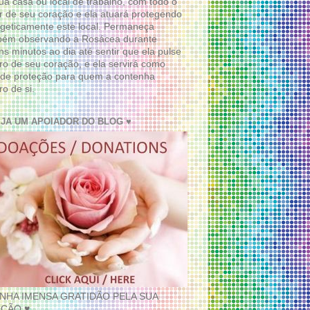
ua casa ou local de trabalho, com todo o
 de seu coração e ela atuará protegendo
geticamente este local. Permaneça
bém observando a Rosácea durante
ns minutos ao dia até sentir que ela pulse
ro de seu coração, e ela servirá como
de proteção para quem a contenha
ro de si.
EJA UM APOIADOR DO BLOG ♥
INHA IMENSA GRATIDÃO PELA SUA
ÇÃO ♥