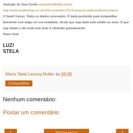
Tradução de Vera Corrêa
veracorrea46@ig.com.br
http://astro-awakenings.co.uk/13th-november-2013-neptune-stations-direct-in-pisces
© Sarah Varcas. Todos os direitos reservados. É dada permissão para compartilhar
livremente este artigo em sua totalidade, desde que seja dado todo crédito ao autor. E que
seja citado o site onde este texto é oferecido gratuitamente.
Grata Vera!
LUZ!
STELA
Maria Stela Lecocq Muller
às
08:08
Compartilhar
Nenhum comentário:
Postar um comentário
‹
›
Página inicial