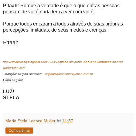
P’taah:
Porque a verdade é que o que outras pessoas
pensam de você nada tem a ver com você.
Porque todos encaram a todos através de suas próprias
percepções limitadas, de seus medos e crenças.
P’taah
http://stelalecocq.blogspot.com/2013/11/ptaah-um-ponto-de-luz-na-totalidade-do.html
www.Ptahh.com
Tradução: Regina Drumond –
reginamadrumond@yahoo.com.br
Grata Regina!
LUZ!
STELA
Maria Stela Lecocq Muller
às
11:37
Compartilhar