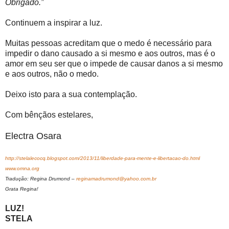
Obrigado.”
Continuem a inspirar a luz.
Muitas pessoas acreditam que o medo é necessário para
impedir o dano causado a si mesmo e aos outros, mas é o
amor em seu ser que o impede de causar danos a si mesmo
e aos outros, não o medo.
Deixo isto para a sua contemplação.
Com bênçãos estelares,
Electra Osara
http://stelalecocq.blogspot.com/2013/11/liberdade-para-mente-e-libertacao-do.html
www.omna.org
Tradução: Regina Drumond –
reginamadrumond@yahoo.com.br
Grata Regina!
LUZ!
STELA