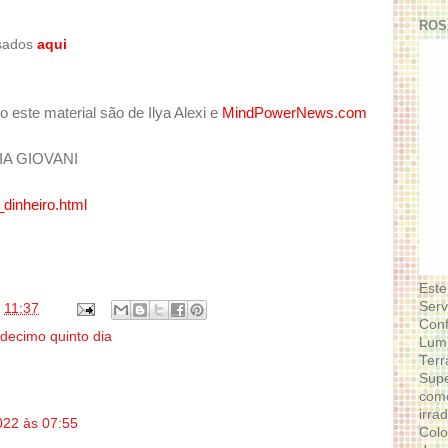
ROS
ssados
aqui
o este material são de Ilya Alexi e
MindPowerNews.com
A GIOVANI
dinheiro.html
Este
Serv
s
11:37
Conf
decimo quinto dia
Lumi
Terr
Supe
como
irra
022 às 07:55
Colo