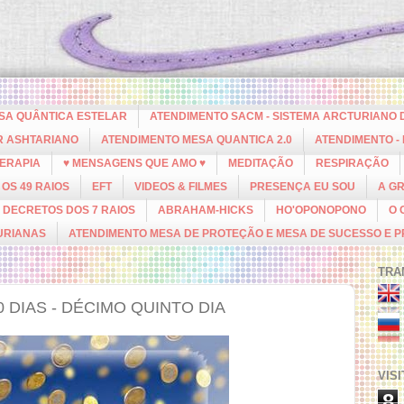
ESA QUÂNTICA ESTELAR
ATENDIMENTO SACM - SISTEMA ARCTURIANO 
R ASHTARIANO
ATENDIMENTO MESA QUANTICA 2.0
ATENDIMENTO -
ERAPIA
♥ MENSAGENS QUE AMO ♥
MEDITAÇÃO
RESPIRAÇÃO
OS 49 RAIOS
EFT
VIDEOS & FILMES
PRESENÇA EU SOU
A G
DECRETOS DOS 7 RAIOS
ABRAHAM-HICKS
HO'OPONOPONO
O 
URIANAS
ATENDIMENTO MESA DE PROTEÇÃO E MESA DE SUCESSO E 
TRA
DIAS - DÉCIMO QUINTO DIA
VIS
8