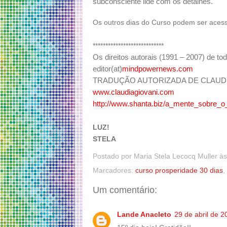
subconsciente lide com os detalhes.
Os outros dias do Curso podem ser ace
****************************
Os direitos autorais (1991 – 2007) de tod
editor(at)
mindpowernews.com
TRADUÇÃO AUTORIZADA DE CLAUDI
www.claudiagiovani.com
http://www.shanta.biz/a_mente_sobre_o_
LUZ!
STELA
Postado por
Maria Stela Lecocq Muller
à
Marcadores:
curso prosperidade 30 dias
,
Um comentário:
Lande Anacleto
29 de abril de 2