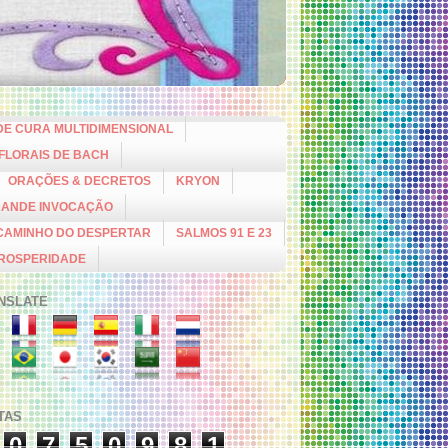
DE CURA MULTIDIMENSIONAL
 FLORAIS DE BACH
ORAÇÕES & DECRETOS
KRYON
RANDE INVOCAÇÃO
CAMINHO DO DESPERTAR
SALMOS 91 E 23
PROSPERIDADE
NSLATE
ITAS
0
7
5
0
9
8
1