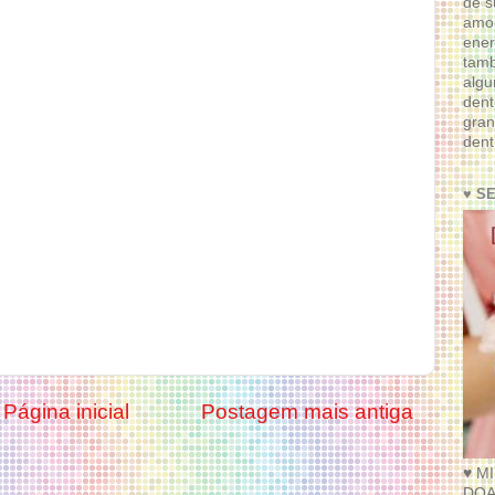
de s
amor
ener
tam
algu
dent
gran
dent
♥ S
Página inicial
Postagem mais antiga
♥ M
DOA