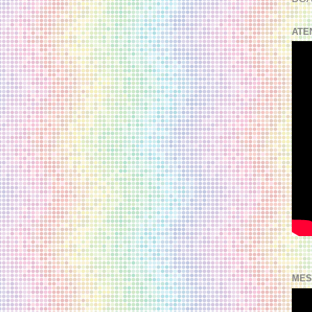
ATE
MES