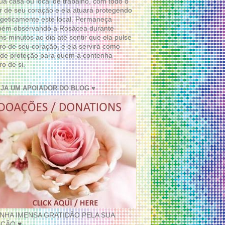
ua casa ou local de trabalho, com todo o
 de seu coração e ela atuará protegendo
geticamente este local. Permaneça
bém observando a Rosácea durante
ns minutos ao dia até sentir que ela pulse
ro de seu coração, e ela servirá como
de proteção para quem a contenha
ro de si.
EJA UM APOIADOR DO BLOG ♥
INHA IMENSA GRATIDÃO PELA SUA
ÇÃO ♥