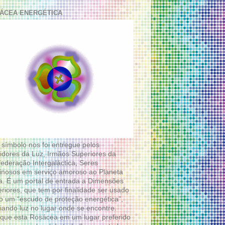
ÁCEA ENERGÉTICA
 símbolo nos foi entregue pelos
idores da Luz, Irmãos Superiores da
ederação Intergaláctica, Seres
nosos em serviço amoroso ao Planeta
a. É um portal de entrada a Dimensões
riores, que tem por finalidade ser usado
 um “escudo de proteção energética”,
diando luz no lugar onde se encontre.
que esta Rosácea em um lugar preferido