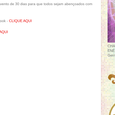
evento de 30 dias para que todos sejam abençoados com
book -
CLIQUE AQUI
AQUI
CHA
ENE
Ger