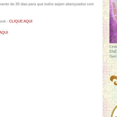
evento de 30 dias para que todos sejam abençoados com
book -
CLIQUE AQUI
AQUI
CHA
ENE
Ger