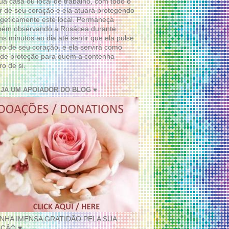
ua casa ou local de trabalho, com todo o
 de seu coração e ela atuará protegendo
geticamente este local. Permaneça
bém observando a Rosácea durante
ns minutos ao dia até sentir que ela pulse
ro de seu coração, e ela servirá como
de proteção para quem a contenha
ro de si.
EJA UM APOIADOR DO BLOG ♥
INHA IMENSA GRATIDÃO PELA SUA
ÇÃO ♥