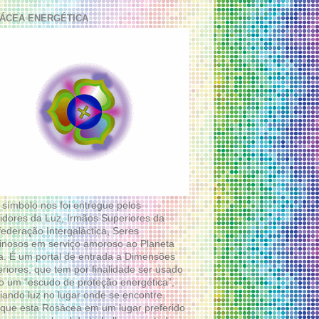
ÁCEA ENERGÉTICA
 símbolo nos foi entregue pelos
idores da Luz, Irmãos Superiores da
ederação Intergaláctica, Seres
nosos em serviço amoroso ao Planeta
a. É um portal de entrada a Dimensões
riores, que tem por finalidade ser usado
 um “escudo de proteção energética”,
diando luz no lugar onde se encontre.
que esta Rosácea em um lugar preferido