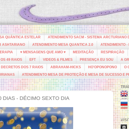
ESA QUÂNTICA ESTELAR
ATENDIMENTO SACM - SISTEMA ARCTURIANO 
R ASHTARIANO
ATENDIMENTO MESA QUANTICA 2.0
ATENDIMENTO -
ERAPIA
♥ MENSAGENS QUE AMO ♥
MEDITAÇÃO
RESPIRAÇÃO
OS 49 RAIOS
EFT
VIDEOS & FILMES
PRESENÇA EU SOU
A G
DECRETOS DOS 7 RAIOS
ABRAHAM-HICKS
HO'OPONOPONO
O 
URIANAS
ATENDIMENTO MESA DE PROTEÇÃO E MESA DE SUCESSO E 
TRA
DIAS - DÉCIMO SEXTO DIA
VIS
8