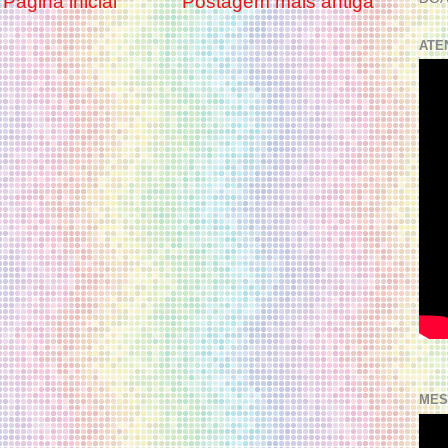
Página inicial
Postagem mais antiga
ATE
MES