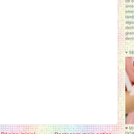
de s
amor
ener
tam
algu
dent
gran
dent
♥ S
♥ M
DOA