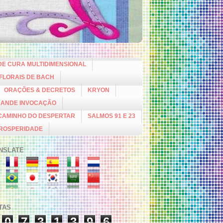
DE CURA MULTIDIMENSIONAL
 FLORAIS DE BACH
ORAÇÕES & DECRETOS
KRYON
RANDE INVOCAÇÃO
CAMINHO DO DESPERTAR
SALMOS 91 E 23
PROSPERIDADE
NSLATE
ITAS
0
7
3
1
3
9
6