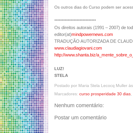
Os outros dias do Curso podem ser ace
****************************
Os direitos autorais (1991 – 2007) de tod
editor(at)
mindpowernews.com
TRADUÇÃO AUTORIZADA DE CLAUDI
www.claudiagiovani.com
http://www.shanta.biz/a_mente_sobre_o_
LUZ!
STELA
Postado por
Maria Stela Lecocq Muller
à
Marcadores:
curso prosperidade 30 dias
,
Nenhum comentário:
Postar um comentário