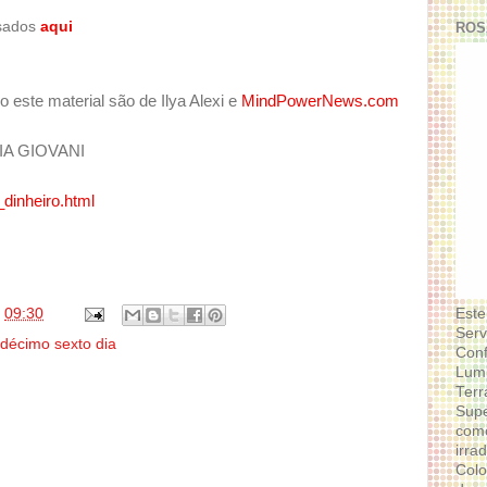
ssados
aqui
ROS
o este material são de Ilya Alexi e
MindPowerNews.com
A GIOVANI
dinheiro.html
s
09:30
Este
Serv
décimo sexto dia
Conf
Lumi
Terr
Supe
como
irra
Colo