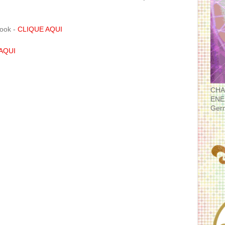
book -
CLIQUE AQUI
AQUI
CHA
ENE
Ger