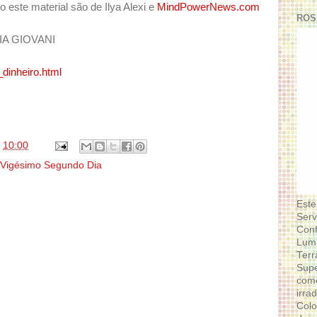
o este material são de Ilya Alexi e
MindPowerNews.com
ROS
A GIOVANI
dinheiro.html
s
10:00
Vigésimo Segundo Dia
Este
Serv
Conf
Lumi
Terr
Supe
como
irra
Colo