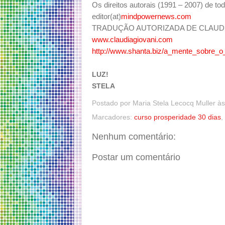
Os direitos autorais (1991 – 2007) de tod
editor(at)
mindpowernews.com
TRADUÇÃO AUTORIZADA DE CLAUDI
www.claudiagiovani.com
http://www.shanta.biz/a_mente_sobre_o_
LUZ!
STELA
Postado por
Maria Stela Lecocq Muller
à
Marcadores:
curso prosperidade 30 dias
,
Nenhum comentário:
Postar um comentário