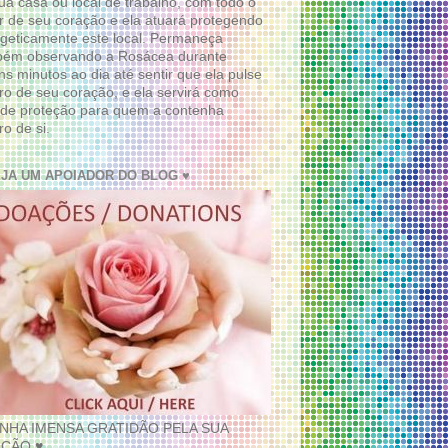
ua casa ou local de trabalho, com todo o
 de seu coração e ela atuará protegendo
geticamente este local. Permaneça
bém observando a Rosácea durante
ns minutos ao dia até sentir que ela pulse
ro de seu coração, e ela servirá como
de proteção para quem a contenha
ro de si.
EJA UM APOIADOR DO BLOG ♥
INHA IMENSA GRATIDÃO PELA SUA
ÇÃO ♥