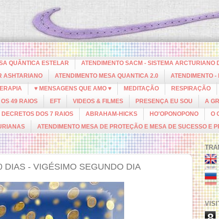
ESA QUÂNTICA ESTELAR
ATENDIMENTO SACM - SISTEMA ARCTURIANO 
R ASHTARIANO
ATENDIMENTO MESA QUANTICA 2.0
ATENDIMENTO -
ERAPIA
♥ MENSAGENS QUE AMO ♥
MEDITAÇÃO
RESPIRAÇÃO
OS 49 RAIOS
EFT
VIDEOS & FILMES
PRESENÇA EU SOU
A G
DECRETOS DOS 7 RAIOS
ABRAHAM-HICKS
HO'OPONOPONO
O 
URIANAS
ATENDIMENTO MESA DE PROTEÇÃO E MESA DE SUCESSO E 
TRA
 DIAS - VIGÉSIMO SEGUNDO DIA
VIS
8