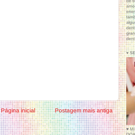
de s
amor
ener
tam
algu
dent
gran
dent
♥ S
Página inicial
Postagem mais antiga
♥ M
DOA