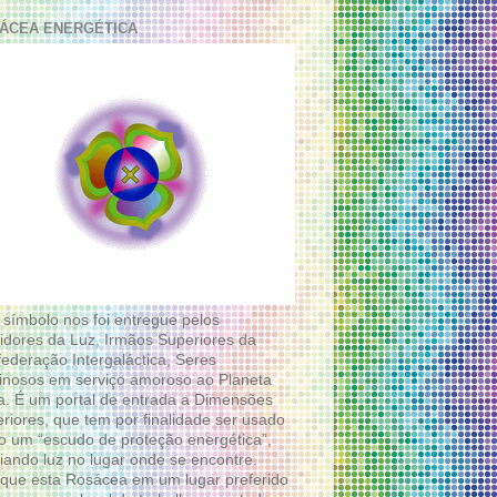
ÁCEA ENERGÉTICA
 símbolo nos foi entregue pelos
idores da Luz, Irmãos Superiores da
ederação Intergaláctica, Seres
nosos em serviço amoroso ao Planeta
a. É um portal de entrada a Dimensões
riores, que tem por finalidade ser usado
 um “escudo de proteção energética”,
diando luz no lugar onde se encontre.
que esta Rosácea em um lugar preferido