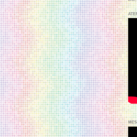
ATE
MES