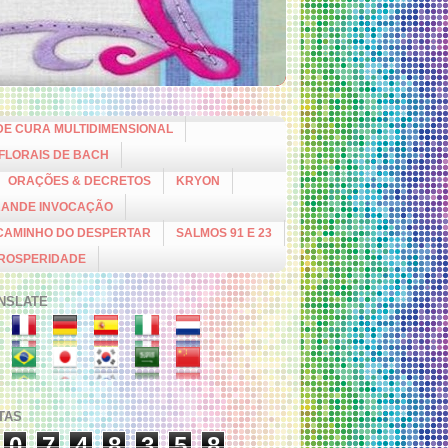
DE CURA MULTIDIMENSIONAL
 FLORAIS DE BACH
ORAÇÕES & DECRETOS
KRYON
RANDE INVOCAÇÃO
CAMINHO DO DESPERTAR
SALMOS 91 E 23
PROSPERIDADE
NSLATE
ITAS
0
7
4
8
3
5
8