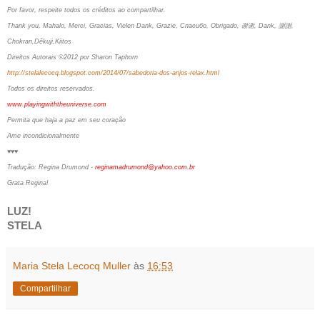
Por favor, respeite todos os créditos ao compartilhar.
Thank you, Mahalo, Merci, Gracias, Vielen Dank, Grazie, Спасибо, Obrigado, 谢谢, Dank, 謝謝,
Chokran,Děkuji,Kiitos
Direitos Autorais ©2012 por Sharon Taphorn
http://stelalecocq.blogspot.com/2014/07/sabedoria-dos-anjos-relax.html
Todos os direitos reservados.
www.playingwiththeuniverse.com
Permita que haja a paz em seu coração
Ame incondicionalmente
♥♥♥
Tradução: Regina Drumond -
reginamadrumond@yahoo.com.br
Grata Regina!
LUZ!
STELA
Maria Stela Lecocq Muller
às
16:53
Compartilhar