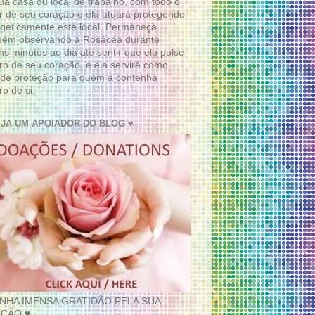
ua casa ou local de trabalho, com todo o
 de seu coração e ela atuará protegendo
geticamente este local. Permaneça
bém observando a Rosácea durante
ns minutos ao dia até sentir que ela pulse
ro de seu coração, e ela servirá como
de proteção para quem a contenha
ro de si.
EJA UM APOIADOR DO BLOG ♥
INHA IMENSA GRATIDÃO PELA SUA
ÇÃO ♥