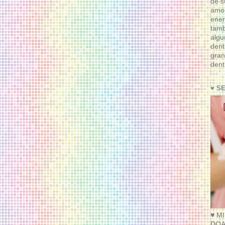
de s
amor
ener
tam
algu
dent
gran
dent
♥ S
♥ M
DOA