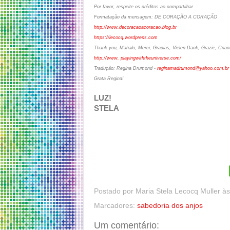
Por favor, respeite os créditos ao compartilhar
Formatação da mensagem:
DE CORAÇÃO A CORAÇÃO
http://www.decoracaoacoracao.blog.br
https://lecocq.wordpress.com
Thank you, Mahalo, Merci, Gracias, Vielen Dank, Grazie, Сп
http://www. playingwiththeuniverse.com/
Tradução: Regina Drumond -
reginamadrumond@yahoo.com.br
Grata Regina!
LUZ!
STELA
Postado por
Maria Stela Lecocq Muller
à
Marcadores:
sabedoria dos anjos
Um comentário: