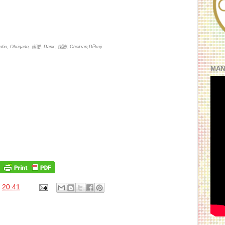
асибо, Obrigado, 谢谢, Dank, 謝謝, Chokran,Děkuji
MAN
s
20:41