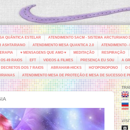
ESA QUÂNTICA ESTELAR
ATENDIMENTO SACM - SISTEMA ARCTURIANO 
R ASHTARIANO
ATENDIMENTO MESA QUANTICA 2.0
ATENDIMENTO -
ERAPIA
♥ MENSAGENS QUE AMO ♥
MEDITAÇÃO
RESPIRAÇÃO
OS 49 RAIOS
EFT
VIDEOS & FILMES
PRESENÇA EU SOU
A G
DECRETOS DOS 7 RAIOS
ABRAHAM-HICKS
HO'OPONOPONO
O 
URIANAS
ATENDIMENTO MESA DE PROTEÇÃO E MESA DE SUCESSO E 
TRA
IA
VIS
8