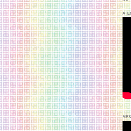
ATE
MES