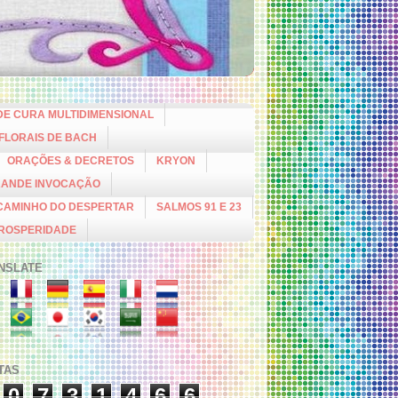
DE CURA MULTIDIMENSIONAL
 FLORAIS DE BACH
ORAÇÕES & DECRETOS
KRYON
RANDE INVOCAÇÃO
CAMINHO DO DESPERTAR
SALMOS 91 E 23
PROSPERIDADE
NSLATE
ITAS
0
7
3
1
4
6
6