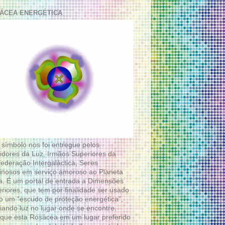
ÁCEA ENERGÉTICA
 símbolo nos foi entregue pelos
idores da Luz, Irmãos Superiores da
ederação Intergaláctica, Seres
nosos em serviço amoroso ao Planeta
a. É um portal de entrada a Dimensões
riores, que tem por finalidade ser usado
 um “escudo de proteção energética”,
diando luz no lugar onde se encontre.
que esta Rosácea em um lugar preferido