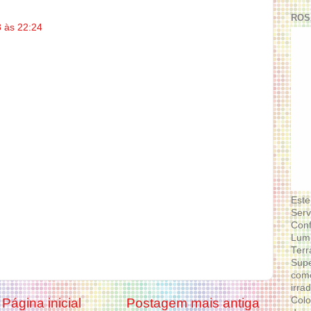
ROS
 às 22:24
Este
Serv
Conf
Lumi
Terr
Supe
como
irra
Colo
Página inicial
Postagem mais antiga