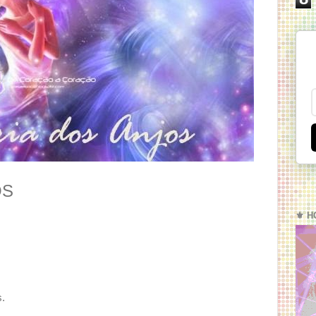
OS
⚜️ H
s.