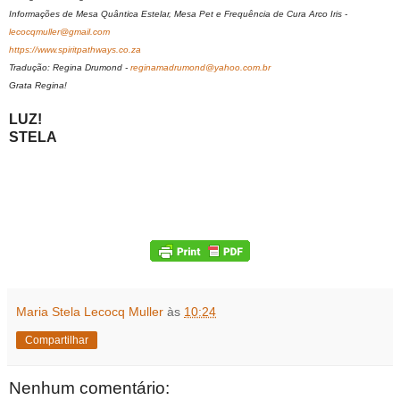
Informações de Mesa Quântica Estelar, Mesa Pet e Frequência de Cura Arco Iris -
lecocqmuller@gmail.com
https://www.spiritpathways.co.za
Tradução: Regina Drumond -
reginamadrumond@yahoo.com.br
Grata Regina!
LUZ!
STELA
Maria Stela Lecocq Muller
às
10:24
Compartilhar
Nenhum comentário: