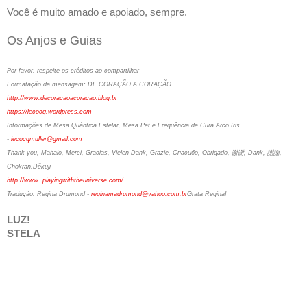
Você é muito amado e apoiado, sempre.
Os Anjos e Guias
Por favor, respeite os créditos ao compartilhar
Formatação da mensagem:
DE CORAÇÃO A CORAÇÃO
http://www.decoracaoacoracao.blog.br
https://lecocq.wordpress.com
Informações de Mesa Quântica Estelar, Mesa Pet e Frequência de Cura Arco Iris
-
lecocqmuller@gmail.com
Thank you, Mahalo, Merci, Gracias, Vielen Dank, Grazie, Спасибо, Obrigado, 谢谢, Dank, 謝謝,
Chokran,Děkuji
http://www. playingwiththeuniverse.com/
Tradução: Regina Drumond -
reginamadrumond@yahoo.com.br
Grata Regina!
LUZ!
STELA