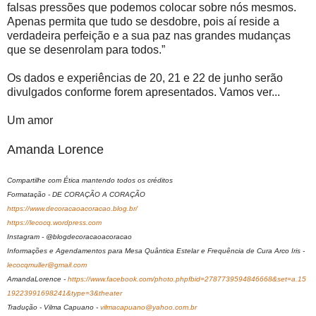
falsas pressões que podemos colocar sobre nós mesmos.
Apenas permita que tudo se desdobre, pois aí reside a
verdadeira perfeição e a sua paz nas grandes mudanças
que se desenrolam para todos.”
Os dados e experiências de 20, 21 e 22 de junho serão
divulgados conforme forem apresentados. Vamos ver...
Um amor
Amanda Lorence
Compartilhe com Ética mantendo todos os créditos
Formatação - DE CORAÇÃO A CORAÇÃO
https://www.decoracaoacoracao.blog.br/
https://lecocq.wordpress.com
Instagram - @blogdecoracaoacoracao
Informações e Agendamentos para Mesa Quântica Estelar e Frequência de Cura Arco Iris -
lecocqmuller@gmail.com
AmandaLorence
-
https://www.facebook.com/photo.phpfbid=2787739594846668&set=a.15
19223991698241&type=3&theater
Tradução - Vilma Capuano -
vilmacapuano@yahoo.com.br