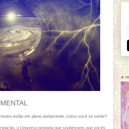
⚜️ H
UMENTAL
rrestre estão em pleno andamento, como você se sente?
icipação, o Universo gostaria que soubessem que vocês