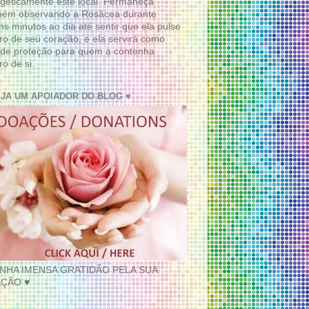
geticamente este local. Permaneça
bém observando a Rosácea durante
ns minutos ao dia até sentir que ela pulse
ro de seu coração, e ela servirá como
de proteção para quem a contenha
ro de si.
EJA UM APOIADOR DO BLOG ♥
INHA IMENSA GRATIDÃO PELA SUA
ÇÃO ♥