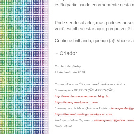
estão participando enormemente nesta 
Pode ser desafiador, mas pode estar seg
você escolheu estar aqui, porque você t
Continue brilhando, querido (a)! Você é 
~ Criador
Por Jennifer Farley
17 de Junho de 2020
Compartilhe com Ética mantendo todos os créditos
Formatação - DE CORAÇÃO A CORAÇÃO
http://www.decoracaoacoracao.blog..br
https://lecocq.wordpress....com
Informações de Mesa Quântica Estelar -
lecocqmuller@g
https://thecreatorwritings..wordpress..com
Tradução - Vilma Capuano -
vilmacapuano@yahoo..com.
Grata Vilma!