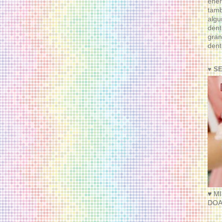
ener
tam
algu
dent
gran
dent
♥ S
♥ M
DOA