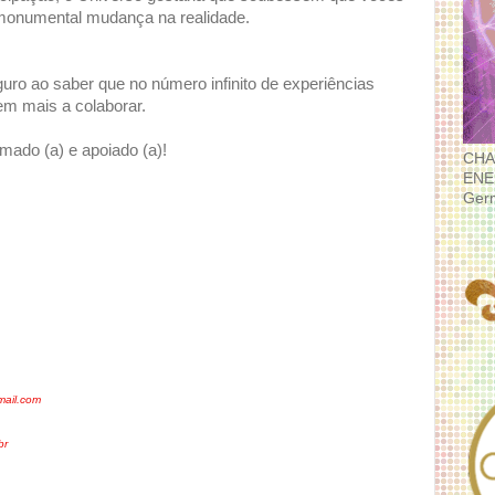
monumental mudança na realidade.
uro ao saber que no número infinito de experiências
em mais a colaborar.
amado (a) e apoiado (a)!
CHA
ENE
Ger
mail.com
br