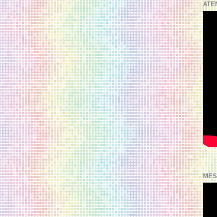
ATE
MES