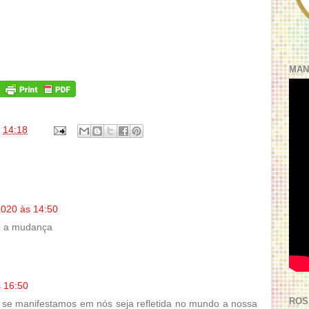
MAN
s
14:18
2020 às 14:50
o a mudança
s 16:50
ROS
se manifestamos em nós seja refletida no mundo a nossa