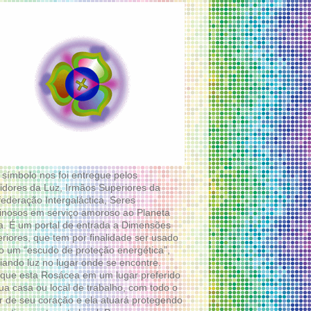
 símbolo nos foi entregue pelos
idores da Luz, Irmãos Superiores da
ederação Intergaláctica, Seres
nosos em serviço amoroso ao Planeta
a. É um portal de entrada a Dimensões
riores, que tem por finalidade ser usado
 um “escudo de proteção energética”,
diando luz no lugar onde se encontre.
que esta Rosácea em um lugar preferido
ua casa ou local de trabalho, com todo o
 de seu coração e ela atuará protegendo