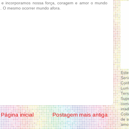
o e incorporamos nossa força, coragem e amor o mundo
s... O mesmo ocorrer mundo afora.
Este
Serv
Conf
Lumi
Terr
Supe
como
irra
Página inicial
Postagem mais antiga
Colo
de s
amor