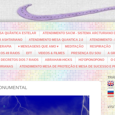
ESA QUÂNTICA ESTELAR
ATENDIMENTO SACM - SISTEMA ARCTURIANO 
R ASHTARIANO
ATENDIMENTO MESA QUANTICA 2.0
ATENDIMENTO -
ERAPIA
♥ MENSAGENS QUE AMO ♥
MEDITAÇÃO
RESPIRAÇÃO
OS 49 RAIOS
EFT
VIDEOS & FILMES
PRESENÇA EU SOU
A G
DECRETOS DOS 7 RAIOS
ABRAHAM-HICKS
HO'OPONOPONO
O 
URIANAS
ATENDIMENTO MESA DE PROTEÇÃO E MESA DE SUCESSO E 
TRA
MONUMENTAL
VIS