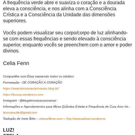
A frequência verde abre e suaviza o coração e a dourada
eleva a consciência, e nos alinha com a Consciência
Crística e a Consciência da Unidade das dimensões
superiores.
Vocês podem visualizar seu corpo/corpo de luz alinhando-
se com essas frequências e sendo elevado à consciência
superior, enquanto vocês se preenchem com o amor e poder
divinos.
Celia Fenn
Compartilhe com Ética mantendo todos os créditos
Formatação - DE CORAÇÃO A CORAÇÃO
https://www.decoracaoacoracao.blog.br/
https://lecocq.wordpress.com
Instagram - @blogdecoracaoacoracao
Informações e Agendamentos para Mesa Quântica Estelar e Frequência de Cura Arco Iris -
lecocqmuller@gmail.com
Tradução de Ivete Brito –
adavai@me.com
–
http://www.adavai.wordpress
LUZ!