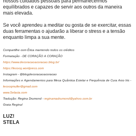
nossos cuidados pessoais para permanecermos
equilibrados e capazes de servir aos outros da maneira
mais elevada.
Se você aprendeu a meditar ou gosta de se exercitar, essas
duas ferramentas o ajudarão a liberar o stress e a tensão
enquanto limpa a sua mente.
Compartilhe com Ética mantendo todos os créditos
Formatação - DE CORAÇÃO A CORAÇÃO
https://www.decoracaoacoracao.blog.br/
https://lecocq.wordpress.com
Instagram - @blogdecoracaoacoracao
Informações e Agendamentos para Mesa Quântica Estelar e Frequência de Cura Arco Iris -
lecocqmuller@gmail.com
www.Selacia.com
Tradução: Regina Drumond -
reginamadrumond@yahoo.com.br
Grata Regina!
LUZ!
STELA