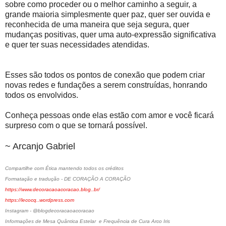
sobre como proceder ou o melhor caminho a seguir, a
grande maioria simplesmente quer paz, quer ser ouvida e
reconhecida de uma maneira que seja segura, quer
mudanças positivas, quer uma auto-expressão significativa
e quer ter suas necessidades atendidas.
Esses são todos os pontos de conexão que podem criar
novas redes e fundações a serem construídas, honrando
todos os envolvidos.
Conheça pessoas onde elas estão com amor e você ficará
surpreso com o que se tornará possível.
~ Arcanjo Gabriel
Compartilhe com Ética mantendo todos os créditos
Formatação e tradução - DE CORAÇÃO A CORAÇÃO
https://www.decoracaoacoracao.blog..br/
https://lecocq..wordpress.com
Instagram - @blogdecoracaoacoracao
Informações de Mesa Quântica Estelar e Frequência de Cura Arco Iris