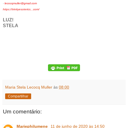
-
lecocqmuller@gmail.com
https://trinityesoterics...com/
LUZ!
STELA
Maria Stela Lecocq Muller
às
08:00
Compartilhar
Um comentário:
Mariephilumene
11 de junho de 2020 às 14:50