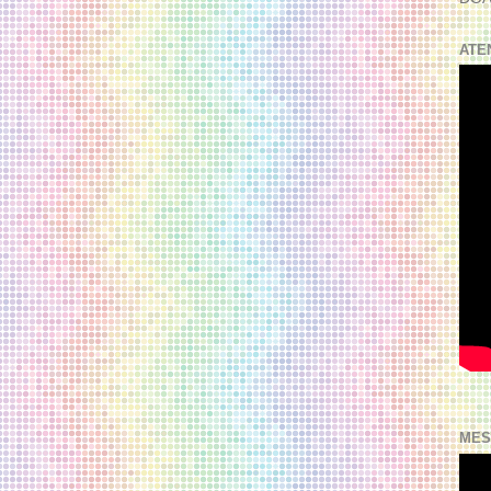
ATE
MES