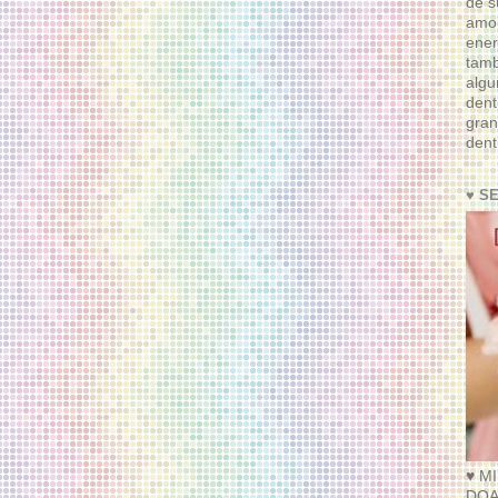
de s
amor
ener
tam
algu
dent
gran
dent
♥ S
♥ M
DOA