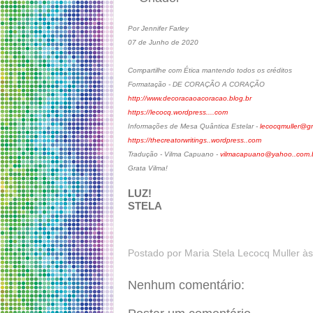
Por Jennifer Farley
07 de Junho de 2020
Compartilhe com Ética mantendo todos os créditos
Formatação - DE CORAÇÃO A CORAÇÃO
http://www.decoracaoacoracao.blog.br
https://lecocq.wordpress....com
Informações de Mesa Quântica Estelar -
lecocqmuller@g
https://thecreatorwritings..wordpress..com
Tradução - Vilma Capuano -
vilmacapuano@yahoo..com.
Grata Vilma!
LUZ!
STELA
Postado por
Maria Stela Lecocq Muller
à
Nenhum comentário: