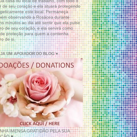
ua casa ou local de trabalho, com todo o
 de seu coração e ela atuará protegendo
geticamente este local. Permaneça
bém observando a Rosácea durante
ns minutos ao dia até sentir que ela pulse
ro de seu coração, e ela servirá como
de proteção para quem a contenha
ro de si.
EJA UM APOIADOR DO BLOG ♥
INHA IMENSA GRATIDÃO PELA SUA
ÇÃO ♥