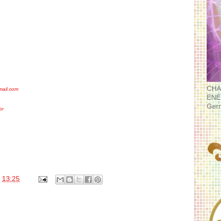
CHA
mail.com
ENE
Ger
br
s
13:25