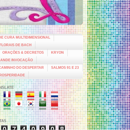
DE CURA MULTIDIMENSIONAL
 FLORAIS DE BACH
ORAÇÕES & DECRETOS
KRYON
RANDE INVOCAÇÃO
CAMINHO DO DESPERTAR
SALMOS 91 E 23
PROSPERIDADE
NSLATE
ITAS
0
7
4
0
9
0
8