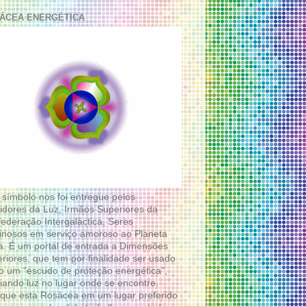
ÁCEA ENERGÉTICA
 símbolo nos foi entregue pelos
idores da Luz, Irmãos Superiores da
ederação Intergaláctica, Seres
nosos em serviço amoroso ao Planeta
a. É um portal de entrada a Dimensões
riores, que tem por finalidade ser usado
 um “escudo de proteção energética”,
diando luz no lugar onde se encontre.
que esta Rosácea em um lugar preferido