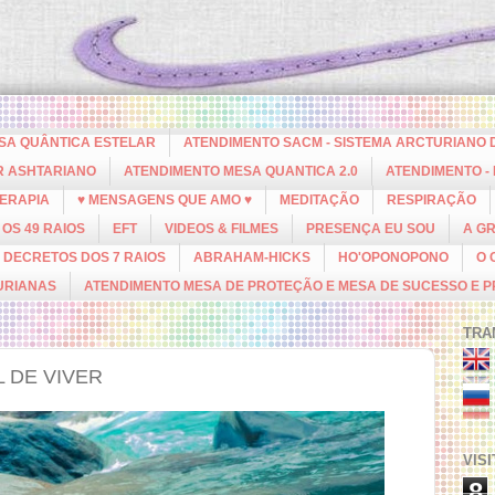
ESA QUÂNTICA ESTELAR
ATENDIMENTO SACM - SISTEMA ARCTURIANO 
R ASHTARIANO
ATENDIMENTO MESA QUANTICA 2.0
ATENDIMENTO -
ERAPIA
♥ MENSAGENS QUE AMO ♥
MEDITAÇÃO
RESPIRAÇÃO
OS 49 RAIOS
EFT
VIDEOS & FILMES
PRESENÇA EU SOU
A G
DECRETOS DOS 7 RAIOS
ABRAHAM-HICKS
HO'OPONOPONO
O 
URIANAS
ATENDIMENTO MESA DE PROTEÇÃO E MESA DE SUCESSO E 
TRA
 DE VIVER
VIS
8