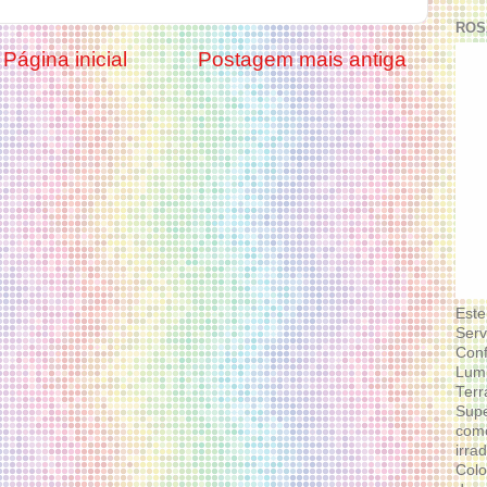
ROS
Página inicial
Postagem mais antiga
Este
Serv
Conf
Lumi
Terr
Supe
como
irra
Colo