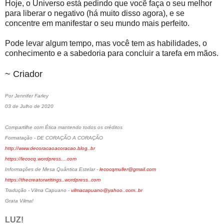
Hoje, o Universo está pedindo que você faça o seu melhor
para liberar o negativo (há muito disso agora), e se
concentre em manifestar o seu mundo mais perfeito.
Pode levar algum tempo, mas você tem as habilidades, o
conhecimento e a sabedoria para concluir a tarefa em mãos.
~ Criador
Por Jennifer Farley
03 de Julho de 2020
Compartilhe com Ética mantendo todos os créditos
Formatação - DE CORAÇÃO A CORAÇÃO
http://www.decoracaoacoracao.blog..br
https://lecocq.wordpress....com
Informações de Mesa Quântica Estelar -
lecocqmuller@gmail.com
https://thecreatorwritings..wordpress..com
Tradução - Vilma Capuano -
vilmacapuano@yahoo..com..br
Grata Vilma!
LUZ!