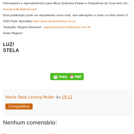
Informações e Agendamentos para Mesa Quântica Estelar e Frequência de Cura Arco Iris -
lecocqmuller@gmail.com
Esta publicação pode ser republicada como está, sem alterações e todos os links ativos ©
2020 Kate Spreckley
http://www.spiritpathways.co.za
Tradução: Regina Drumond -
reginamadrumond@yahoo.com.br
Grata Regina!
LUZ!
STELA
Maria Stela Lecocq Muller
às
19:12
Compartilhar
Nenhum comentário: